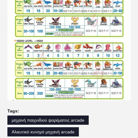
Tags:
μηχανή παιχνιδιού ψαρέματος arcade
Αλιευτικό κυνηγό μηχανή arcade