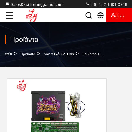
Sales07@liejianggame.com
86--182 1801 0948
Απόσπασμα
Προϊόντα
>
>
>
Σπίτι
Προϊόντα
Λογισμικό IGS Fish
Το Zombie Awaken IGS Mainboard GP1