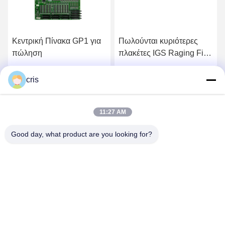
Κεντρική Πίνακα GP1 για
Πωλούνται κυριότερες
πώληση
πλακέτες IGS Raging Fire
GP1.
Πάρτε την καλύτερη τιμή
Πάρτε την καλύτερη τιμή
cris
11:27 AM
Good day, what product are you looking for?
GUANGZHOU LIE JIANG ELECTRONIC
TECHNOLOGY CO., LTD.
Sales07@liejianggame.com
86--182 1801 0948