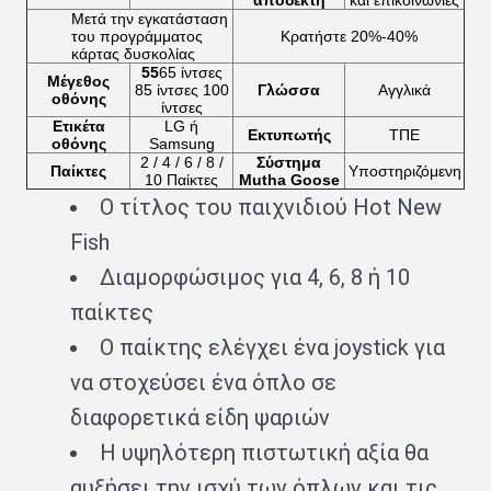
αποδέκτη
και επικοινωνίες
Μετά την εγκατάσταση
του προγράμματος
Κρατήστε 20%-40%
κάρτας δυσκολίας
55
65 ίντσες
Μέγεθος
85 ίντσες 100
Γλώσσα
Αγγλικά
οθόνης
ίντσες
Ετικέτα
LG ή
Εκτυπωτής
ΤΠΕ
οθόνης
Samsung
2 / 4 / 6 / 8 /
Σύστημα
Παίκτες
Υποστηριζόμενη
10 Παίκτες
Mutha Goose
Ο τίτλος του παιχνιδιού Hot New
Fish
Διαμορφώσιμος για 4, 6, 8 ή 10
παίκτες
Ο παίκτης ελέγχει ένα joystick για
να στοχεύσει ένα όπλο σε
διαφορετικά είδη ψαριών
Η υψηλότερη πιστωτική αξία θα
αυξήσει την ισχύ των όπλων και τις