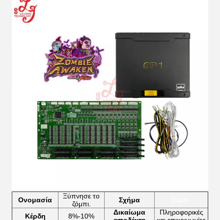
Ξύπνησε το
Ονομασία
Σχήμα
Ζόμπι.
ζόμπι.
Δικαίωμα
Πληροφορικές
Κέρδη
8%-10%