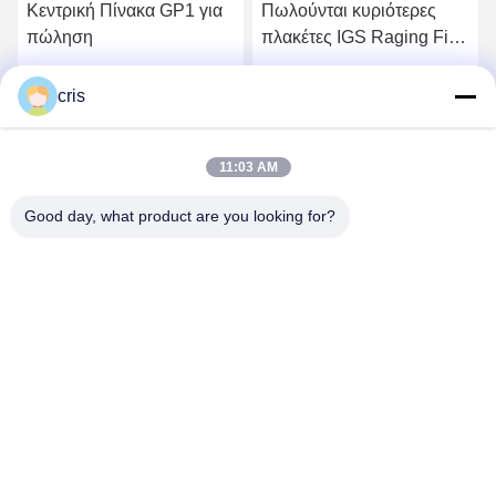
Κεντρική Πίνακα GP1 για
Πωλούνται κυριότερες
πώληση
πλακέτες IGS Raging Fire
GP1.
Πάρτε την καλύτερη τιμή
Πάρτε την καλύτερη τιμή
cris
11:03 AM
Good day, what product are you looking for?
GUANGZHOU LIE JIANG ELECTRONIC
TECHNOLOGY CO., LTD.
Sales07@liejianggame.com
86--182 1801 0948
No.105, ο Βορράς του δρόμου Shixin, Kengtou, περιοχή
Panyu, Guangzhou, Κίνα