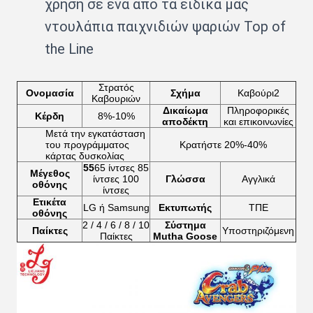
χρήση σε ένα από τα ειδικά μας
ντουλάπια παιχνιδιών ψαριών Top of
the Line
Στρατός
Ονομασία
Σχήμα
Καβούρι2
Καβουριών
Δικαίωμα
Πληροφορικές
Κέρδη
8%-10%
αποδέκτη
και επικοινωνίες
Μετά την εγκατάσταση
του προγράμματος
Κρατήστε 20%-40%
κάρτας δυσκολίας
55
65 ίντσες 85
Μέγεθος
ίντσες 100
Γλώσσα
Αγγλικά
οθόνης
ίντσες
Ετικέτα
LG ή Samsung
Εκτυπωτής
ΤΠΕ
οθόνης
2 / 4 / 6 / 8 / 10
Σύστημα
Παίκτες
Υποστηριζόμενη
Παίκτες
Mutha Goose