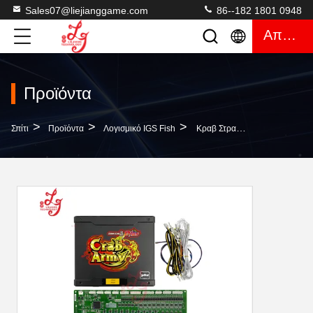
Sales07@liejianggame.com
86--182 1801 0948
Απόσπασμα
Προϊόντα
>
>
>
Σπίτι
Προϊόντα
Λογισμικό IGS Fish
Κραβ Στρατός IGS Κεντρική Πίνακα GP1 Κεντρική Πίνακα Πώληση