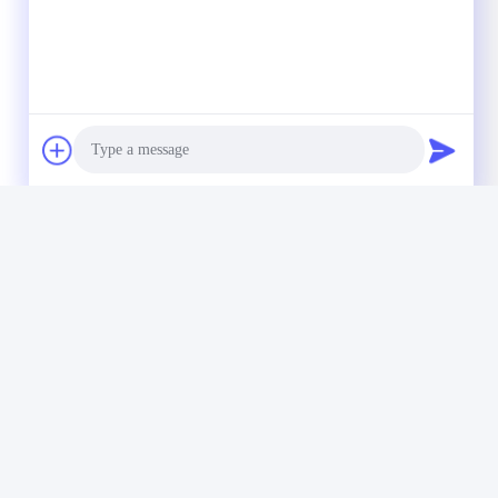
Photo
Video Call
Audio Call