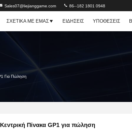
Sales07@liejianggame.com
86--182 1801 0948
ΣΧΕΤΙΚΆ ΜΕ ΕΜΆΣ
ΕΙΔΉΣΕΙΣ
ΥΠΟΘΈΣΕΙΣ
Β
P1 Για Πώληση
Κεντρική Πίνακα GP1 για πώληση