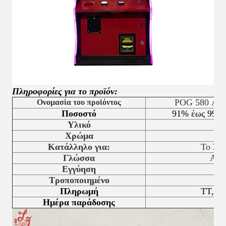
Πληροφορίες για το προϊόν:
POG 580 Αρχι
Ονομασία του προϊόντος
Ποσοστό
91% έως 99% 
Υλικό
Χρώμα
Κατάλληλο για:
Το Σού
Γλώσσα
Αγγ
Εγγύηση
Τροποποιημένο
Πληρωμή
TT, Pa
Ημέρα παράδοσης