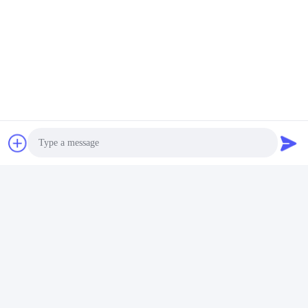
Photo
Video Call
Audio Call