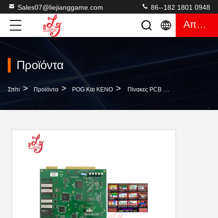
Sales07@liejianggame.com
86--182 1801 0948
Απόσπασμα
Προϊόντα
>
>
>
Σπίτι
Προϊόντα
POG Και KENO
Πίνακες PCB Παιχνιδιών POG 580