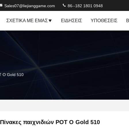
Sales07@liejianggame.com
86--182 1801 0948
ΣΧΕΤΙΚΆ ΜΕ ΕΜΆΣ
ΕΙΔΉΣΕΙΣ
ΥΠΟΘΈΣΕΙΣ
Β
T O Gold 510
Πίνακες παιχνιδιών POT O Gold 510