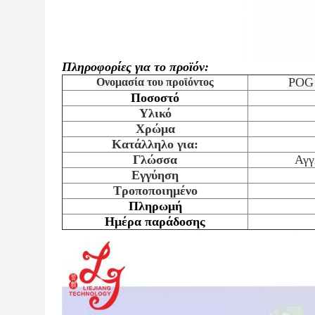
Πληροφορίες για το προϊόν:
POG 
Ονομασία του προϊόντος
Ποσοστό
Υλικό
Χρώμα
Κατάλληλο για:
Γλώσσα
Αγγ
Εγγύηση
Τροποποιημένο
Πληρωμή
Ημέρα παράδοσης