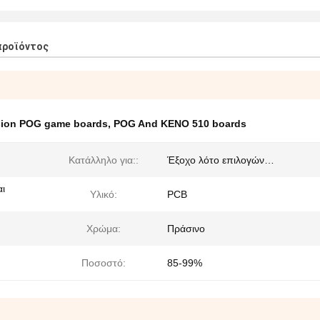
προϊόντος
sion POG game boards
,
POG And KENO 510 boards
Κατάλληλο για::
Έξοχο λότο επιλογών…
αι
Υλικό:
PCB
Χρώμα:
Πράσινο
Ποσοστό:
85-99%