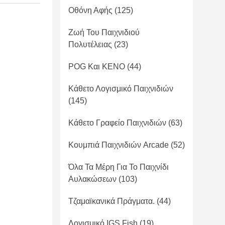
Οθόνη Αφής
(125)
Ζωή Του Παιχνιδιού
Πολυτέλειας
(23)
POG Και KENO
(44)
Κάθετο Λογισμικό Παιχνιδιών
(145)
Κάθετο Γραφείο Παιχνιδιών
(63)
Κουμπιά Παιχνιδιών Arcade
(52)
Όλα Τα Μέρη Για Το Παιχνίδι
Αυλακώσεων
(103)
Τζαμαϊκανικά Πράγματα.
(44)
Λογισμικό IGS Fish
(19)