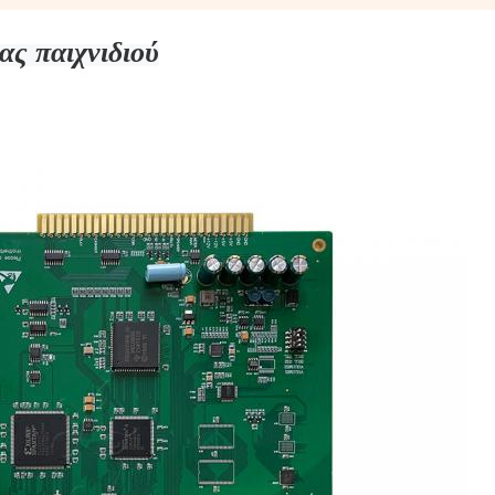
ς παιχνιδιού