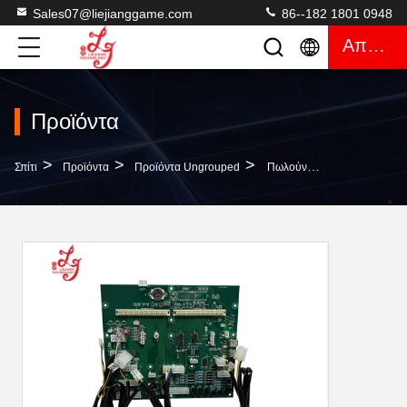
Sales07@liejianggame.com
86--182 1801 0948
Απόσπασμα
Προϊόντα
>
>
>
Σπίτι
Προϊόντα
Προϊόντα Ungrouped
Πωλούνται Πλακάκια Bally Backplane Made In China