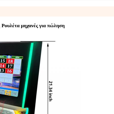
ή Ρουλέτα μηχανές για πώληση