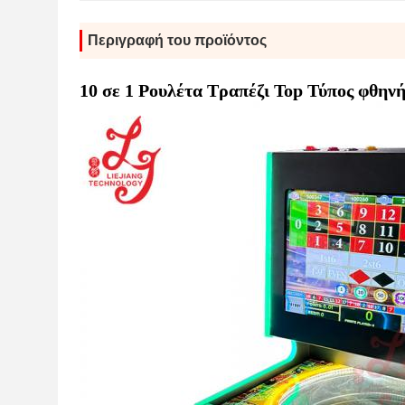
Περιγραφή του προϊόντος
10 σε 1 Ρουλέτα Τραπέζι Top Τύπος φθην