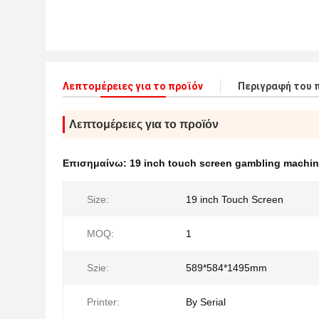
Λεπτομέρειες για το προϊόν
Περιγραφή του 
Λεπτομέρειες για το προϊόν
Επισημαίνω:
19 inch touch screen gambling machi
Size:
19 inch Touch Screen
MOQ:
1
Szie:
589*584*1495mm
Printer:
By Serial