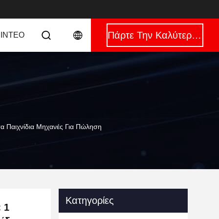
Πάρτε Την Καλύτερη Τιμή
ΊΝΤΕΟ
τα Παιχνίδια Μηχανές Για Πώληση
Κατηγορίες
 1