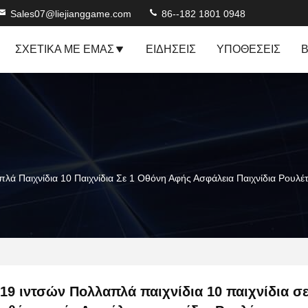
Sales07@liejianggame.com
86--182 1801 0948
ΣΧΕΤΙΚΆ ΜΕ ΕΜΆΣ
ΕΙΔΉΣΕΙΣ
ΥΠΟΘΈΣΕΙΣ
Β
λά Παιχνίδια 10 Παιχνίδια Σε 1 Οθόνη Αφής Ασφάλεια Παιχνίδια Ρουλέ
19 ιντσών Πολλαπλά παιχνίδια 10 παιχνίδια σε