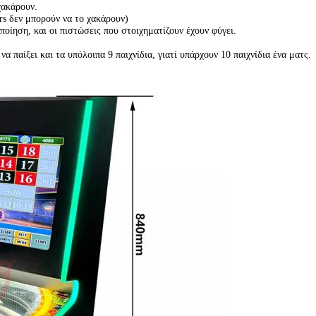
χακάρουν.
rs δεν μπορούν να το χακάρουν)
ποίηση, και οι πιστώσεις που στοιχηματίζουν έχουν φύγει.
να παίξει και τα υπόλοιπα 9 παιχνίδια, γιατί υπάρχουν 10 παιχνίδια ένα ματς.