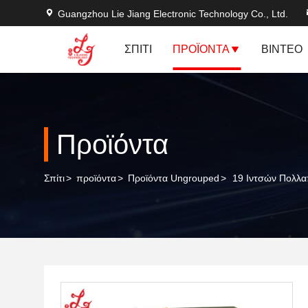
Guangzhou Lie Jiang Electronic Technology Co., Ltd.
ΣΠΊΤΙ
ΠΡΟΪΌΝΤΑ
ΒΊΝΤΕΟ
Προϊόντα
Σπίτι
>
προϊόντα
>
Προϊόντα Ungrouped
>
19 Ιντσών Πολλαπ