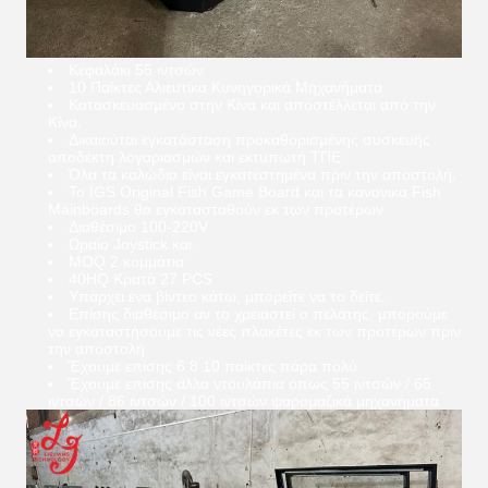
Κεφαλάκι 55 ιντσών
10 Παίκτες Αλιευτικά Κυνηγορικά Μηχανήματα
Κατασκευασμένο στην Κίνα και αποστέλλεται από την
Κίνα.
Δικαιούται εγκατάσταση προκαθορισμένης συσκευής
αποδέκτη λογαριασμών και εκτυπωτή ΤΠΕ
Όλα τα καλώδια είναι εγκατεστημένα πριν την αποστολή.
Το IGS Original Fish Game Board και τα κανονικά Fish
Mainboards θα εγκατασταθούν εκ των προτέρων
Διαθέσιμο 100-220V
Ωραίο Joystick και.
MOQ 2 κομμάτια
40HQ Κρατά 27 PCS
Υπάρχει ένα βίντεο κάτω, μπορείτε να το δείτε.
Επίσης διαθέσιμο αν το χρειαστεί ο πελάτης, μπορούμε
να εγκαταστήσουμε τις νέες πλακέτες εκ των προτέρων πριν
την αποστολή
Έχουμε επίσης 6 8 10 παίκτες πάρα πολύ
Έχουμε επίσης άλλα ντουλάπια όπως 55 ιντσών / 65
ιντσών / 86 ιντσών / 100 ιντσών ψαρομαζικά μηχανήματα