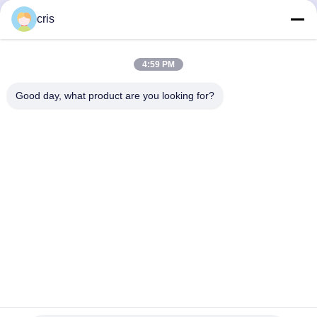
cris
4:59 PM
Good day, what product are you looking for?
Συσκευή και αποστολή
1Πριν από την αποστολή, θα περάσουμε 72 ώρες για να
δοκιμάσουμε και να επιθεωρήσουμε τις μηχανές για τους
πελάτες μας.