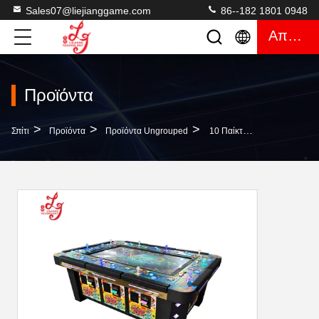
Sales07@liejianggame.com
86--182 1801 0948
Απόσπασμα
Προϊόντα
>
>
>
Σπίτι
Προϊόντα
Προϊόντα Ungrouped
10 Παίκτες Ψάρι Τραπέζι Επαγγελματικό Παιχνίδι Μηχανήματα Μεταλλικό Τραπέζι Καμπίνα Προς Πώληση