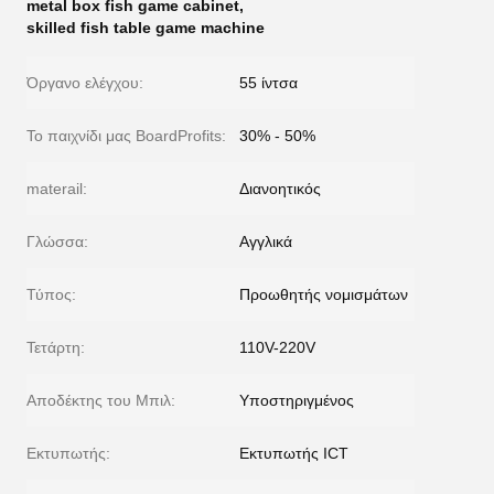
metal box fish game cabinet
,
skilled fish table game machine
Όργανο ελέγχου:
55 ίντσα
Το παιχνίδι μας BoardProfits:
30% - 50%
materail:
Διανοητικός
Γλώσσα:
Αγγλικά
Τύπος:
Προωθητής νομισμάτων
Τετάρτη:
110V-220V
Αποδέκτης του Μπιλ:
Υποστηριγμένος
Εκτυπωτής:
Εκτυπωτής ICT