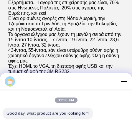
Εξαρτήματα. Η αγορά της επιχείρησής μας είναι, 70%
στις Ηνωμένες Πολιτείες, 20% στις αγορές της
Ευρώπης, και εκεί
Είναι ορισμένες αγορές στη Νότια Αμερική, την
Τζαμάικα και το Τρινιδάδ, τη Βραζιλία, την Κολομβία,
και τη Νοτιοανατολική Ασία.
Τα όργανα ελέγχου μας έχουν τη μεγάλη σειρά από την
15-ίντσα 10-ίντσας, 17-ίντσα, 19-ίντσα, 22-ίντσα, 23,6-
ίντσα, 27 ίντσα, 32 ίντσα,
43-ίντσα, 55-ίντσα, εάν είναι υπέρυθρη οθόνη αφής ή
χωρητικό όργανο ελέγχου οθόνης αφής. Όλη η οθόνη
αφής μας
Έχει HDMI, το VGA, τη διεπαφή αφής USB και την
τμηματική αφή της 3M RS232.
Miss May
FAQ
Q1: Εάν το προϊόν που αγόρασα με σας είναι
11:50 AM
περισσότερο από 12 μηνών και υπάρχει ένα
πρόβλημα, μπορεί ακόμα να επισκευαστεί;
Good day, what product are you looking for?
Α1: Εάν είστε ο επιστροφής πελάτης μας, μερικά μέρη
έχουν ένα μικρό πρόβλημα, μπορούμε να σας δώσουμε
την ελεύθερη συντήρηση.
Q2: Έχετε τον πράκτορα στις ΗΠΑ όπου μπορώ