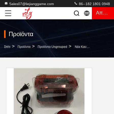
Sales07@liejianggame.com
86--182 1801 0948
Απόσπασμα
Προϊόντα
>
>
>
Σπίτι
Προϊόντα
Προϊόντα Ungrouped
Νέα Καυτή Πωλώντας Συσκευή Αντι-Συναγερμών Τιμών Μηχανών Τυχερού Παιχνιδιού Κατασκευαστών Guangzhou Αντι Συναγερμών LieJiang ODM Μηχανών Παιχνιδιών Για