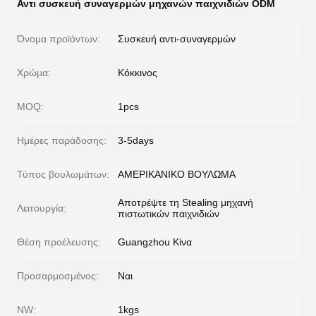
Αντι συσκευή συναγερμών μηχανών παιχνιδιών ODM
Όνομα προϊόντων:
Συσκευή αντι-συναγερμών
Χρώμα:
Κόκκινος
MOQ:
1pcs
Ημέρες παράδοσης:
3-5days
Τύπος βουλωμάτων:
ΑΜΕΡΙΚΑΝΙΚΟ ΒΟΥΛΩΜΑ
Αποτρέψτε τη Stealing μηχανή
Λειτουργία:
πιστωτικών παιχνιδιών
Θέση προέλευσης:
Guangzhou Κίνα
Προσαρμοσμένος:
Ναι
NW:
1kgs