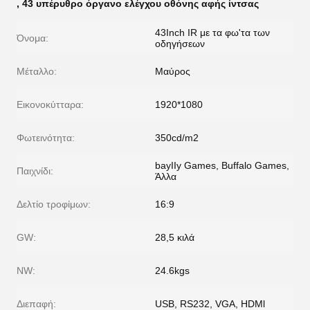
,
43 υπέρυθρο όργανο ελέγχου οθόνης αφής ίντσας
43Inch IR με τα φω'τα των
Όνομα:
οδηγήσεων
Μέταλλο:
Μαύρος
Εικονοκύτταρα:
1920*1080
Φωτεινότητα:
350cd/m2
bayIIy Games, Buffalo Games,
Παιχνίδι:
Άλλα
Δελτίο τροφίμων:
16:9
GW:
28,5 κιλά
NW:
24.6kgs
Διεπαφή:
USB, RS232, VGA, HDMl