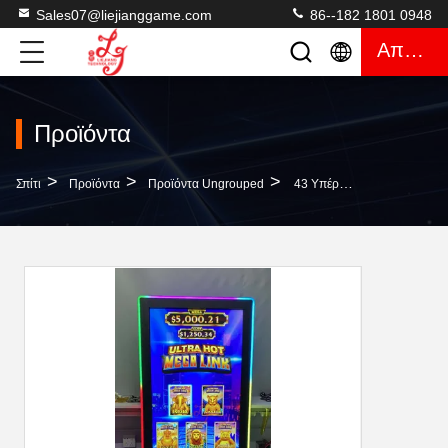
Sales07@liejianggame.com
86--182 1801 0948
Απόσπασμα
Προϊόντα
>
>
>
Σπίτι
Προϊόντα
Προϊόντα Ungrouped
43 Υπέρυθρη Οθόνη Αφής Μηχανών Τυχερού Παιχνιδιού Αυλακώσεων Της 3M RS232 Ίντσας Με Το Όργανο Ελέγχου Φω'των Των Οδηγήσεων