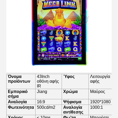
Όνομα
43Inch
Ύφος
Λειτουργία
προϊόντων
οθόνη αφής
αφής
IR
Εμπορικό
Jiang
Χρώμα
Μαύρος
σήμα
Αναλογία
16:9
Ψήφισμα
1920*1080
Φωτεινότητα
500cd/m2
Αναλογία
1000:1
αντίθεσης
Χρόνος
≤ 10ms
Φω'τα
Μπορέστε