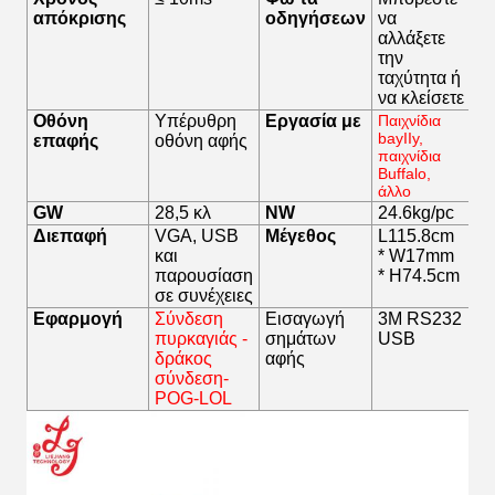
απόκρισης
οδηγήσεων
να
αλλάξετε
την
ταχύτητα ή
να κλείσετε
Οθόνη
Υπέρυθρη
Εργασία με
Παιχνίδια
bayIIy,
επαφής
οθόνη αφής
παιχνίδια
Buffalo,
άλλο
GW
28,5 κλ
NW
24.6kg/pc
Διεπαφή
VGA, USB
Μέγεθος
L115.8cm
και
* W17mm
παρουσίαση
* H74.5cm
σε συνέχειες
Εφαρμογή
Σύνδεση
Εισαγωγή
3M RS232
πυρκαγιάς -
σημάτων
USB
δράκος
αφής
σύνδεση-
POG-LOL