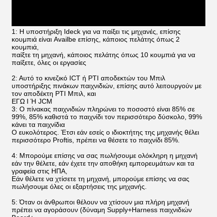
1: Η υποστήριξη Ideck για να παίξει τις μηχανές, επίσης
κουμπιά είναι Availbe επίσης, κάποιος πελάτης όπως 2
κουμπιά,
παίξτε τη μηχανή, κάποιος πελάτης όπως 10 κουμπιά για να
παίξετε, όλες οι εργασίες
2: Αυτό το κινεζικό ICT ή PTI αποδεκτών του Μπιλ
υποστήριξης πινάκων παιχνιδιών, επίσης αυτό λειτουργούν με
τον αποδέκτη PTI Μπιλ, και
ΕΓΩ Ι Ή JCM
3: Ο πίνακας παιχνιδιών πληρώνει το ποσοστό είναι 85% σε
99%, 85% καθιστά το παιχνίδι τον περισσότερο δύσκολο, 99%
κάνει τα παιχνίδια
Ο ευκολότερος. Έτσι εάν εσείς ο ιδιοκτήτης της μηχανής θέλει
περισσότερο Proftis, πρέπει να θέσετε το παιχνίδι 85%.
4: Μπορούμε επίσης να σας πωλήσουμε ολόκληρη η μηχανή
εάν την θέλετε, εάν έχετε την αποθήκη εμπορευμάτων και τα
γραφεία στις ΗΠΑ,
Εάν θέλετε να χτίσετε τη μηχανή, μπορούμε επίσης να σας
πωλήσουμε όλες οι εξαρτήσεις της μηχανής.
5: Όταν οι άνθρωποι θέλουν να χτίσουν μια πλήρη μηχανή
πρέπει να αγοράσουν (δύναμη Supply+Harness παιχνιδιών