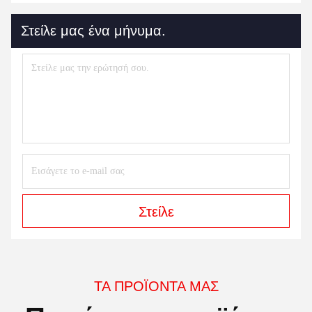
Στείλε μας ένα μήνυμα.
Στείλε
ΤΑ ΠΡΟΪΌΝΤΑ ΜΑΣ