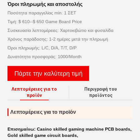
Όροι πληρωμής και αποστολής
Ποσότητα παραγγελίας min: 1 ΣΕΤ
Τιμή: $ 610--$ 650 Game Board Price
Συσκευασία λεπτομέρειες: Χαρτοκιβώτιο και φυσαλίδα
Χρόνος παράδοσης: 1-2 ημέρες μετά την πληρωμή
Όροι πληρωμής: L/C, D/A, T/T, D/P
Δυνατότητα προσφοράς: 1000/Month
Πάρτε την καλύτερη τιμή
Λεπτομέρειες για το
Περιγραφή του
προϊόν
προϊόντος
Λεπτομέρειες για το προϊόν
Επισημαίνω:
Casino skilled gaming machine PCB boards
,
Gold skilled game circuit boards
,