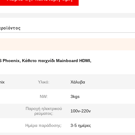
προϊόντος
S Phoenix
,
Κάθετο παιχνίδι Mainboard HDMI
,
nix
Υλικό:
Χάλυβα
NW:
3kgs
Παροχή ηλεκτρικού
100v-220v
ρεύματος:
Ημέρα παράδοσης:
3-5 ημέρες