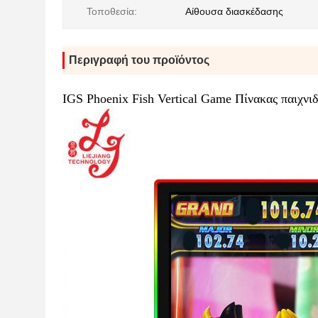
Τοποθεσία:
Αίθουσα διασκέδασης
Περιγραφή του προϊόντος
IGS Phoenix Fish Vertical Game Πίνακας παιχνιδ