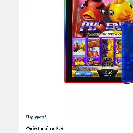
Περιγραφή
Φοίνιξ από το IGS