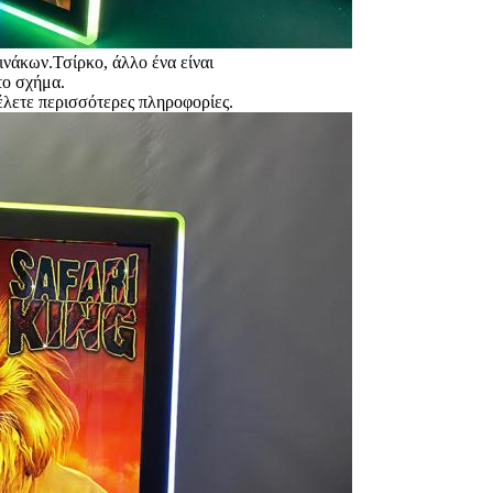
ινάκων.
Τσίρκο, άλλο ένα είναι
το σχήμα.
θέλετε περισσότερες πληροφορίες.