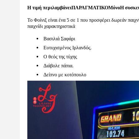
Η τιμή περιλαμβάνει
ΠΑΡΑΓΜΑΤΙΚΟ
Μόνο
Η συσκευ
Το Φοίνιξ είναι ένα 5 σε 1 που προσφέρει δωρεάν παιχν
παιχνίδι χαρακτηριστικά
Βασιλιά Σαφάρι
Ευτυχισμένος Ιρλανδός.
Ο θεός της τύχης
Διάβολε πάπια.
Δείπνο με κοτόπουλο