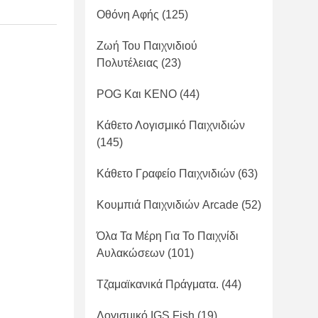
Οθόνη Αφής
(125)
Ζωή Του Παιχνιδιού
Πολυτέλειας
(23)
POG Και KENO
(44)
Κάθετο Λογισμικό Παιχνιδιών
(145)
Κάθετο Γραφείο Παιχνιδιών
(63)
Κουμπιά Παιχνιδιών Arcade
(52)
Όλα Τα Μέρη Για Το Παιχνίδι
Αυλακώσεων
(101)
Τζαμαϊκανικά Πράγματα.
(44)
Λογισμικό IGS Fish
(19)