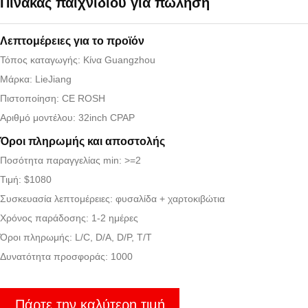
Πίνακας παιχνιδιού για πώληση
Λεπτομέρειες για το προϊόν
Τόπος καταγωγής: Κίνα Guangzhou
Μάρκα: LieJiang
Πιστοποίηση: CE ROSH
Αριθμό μοντέλου: 32inch CPAP
Όροι πληρωμής και αποστολής
Ποσότητα παραγγελίας min: >=2
Τιμή: $1080
Συσκευασία λεπτομέρειες: φυσαλίδα + χαρτοκιβώτια
Χρόνος παράδοσης: 1-2 ημέρες
Όροι πληρωμής: L/C, D/A, D/P, T/T
Δυνατότητα προσφοράς: 1000
Πάρτε την καλύτερη τιμή