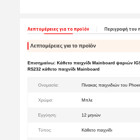
Λεπτομέρειες για το προϊόν
Περιγραφή του 
Λεπτομέρειες για το προϊόν
Επισημαίνω:
Κάθετο παιχνίδι Mainboard ψαριών IG
RS232 κάθετο παιχνίδι Mainboard
Ονομασία:
Πίνακας παιχνιδιών του Phoe
Χρώμα:
Μπλε
Εγγύηση:
12 μηνών
Τύπος:
Κάθετο παιχνίδι