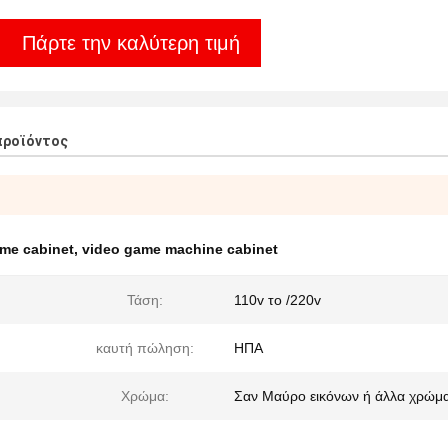
Πάρτε την καλύτερη τιμή
προϊόντος
me cabinet
,
video game machine cabinet
Τάση:
110v το /220v
καυτή πώληση:
ΗΠΑ
Χρώμα:
Σαν Μαύρο εικόνων ή άλλα χρώμ