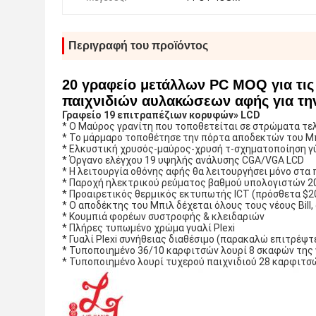
Περιγραφή του προϊόντος
20 γραφείο μετάλλων PC MOQ για τι
παιχνιδιών αυλακώσεων αφής για τ
Γραφείο 19 επιτραπέζιων κορυφών» LCD
* Ο Μαύρος γρανίτη που τοποθετείται σε στρώματα τε
* Το μάρμαρο τοποθέτησε την πόρτα αποδεκτών του Μ
* Ελκυστική χρυσός-μαύρος-χρυσή τ-σχηματοποίηση γ
* Όργανο ελέγχου 19 υψηλής ανάλυσης CGA/VGA LCD
* Η λειτουργία οθόνης αφής θα λειτουργήσει μόνο στα 
* Παροχή ηλεκτρικού ρεύματος βαθμού υπολογιστών 2
* Προαιρετικός θερμικός εκτυπωτής ICT (πρόσθετα $2
* Ο αποδέκτης του Μπιλ δέχεται όλους τους νέους Bill
* Κουμπιά φορέων συστροφής & κλειδαριών
* Πλήρες τυπωμένο χρώμα γυαλί Plexi
* Γυαλί Plexi συνήθειας διαθέσιμο (παρακαλώ επιτρέψτε
* Τυποποιημένο 36/10 καρφιτσών λουρί 8 σκαφών της 
* Τυποποιημένο λουρί τυχερού παιχνιδιού 28 καρφιτσ