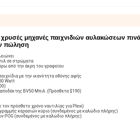
ς χρυσές μηχανές παιχνιδιών αυλακώσεων πιν
ην πώληση
λειώνει
πιλ σε στρώματα
ύρω από την άκρη του γραφείου
παιχνίδια με την ικανότητα οθόνης αφής
00 Watt
00)
, αποδέκτης BV50 Μπιλ. (Πρόσθετα $190)
 τον πρόσθετο χρόνο ναυτιλίας για Plexi)
γραμμής κερασιών κύριο (συνδεμένος με καλώδιο πλήρης)
ών POG (συνδεμένος με καλώδιο πλήρης)