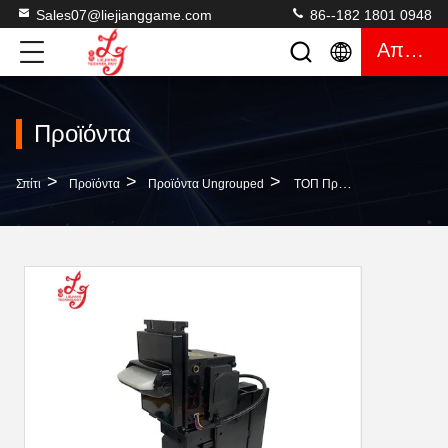
Sales07@liejianggame.com
86--182 1801 0948
Απόσπασμα
Προϊόντα
>
>
>
Σπίτι
Προϊόντα
Προϊόντα Ungrouped
ΤΟΠ Πρότυπος Αποδέκτης Του Μπιλ Validator Μπιλ Νομίσματος Της Τζαμάικας Με Το Στοιβαχτή Για Τις Αμερικανικές Εξαρτήσεις Παιχνιδιών Ρουλετών Για Την Πώληση