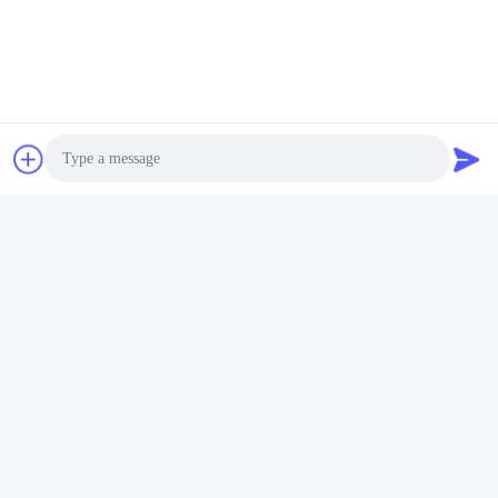
Photo
Video Call
Audio Call