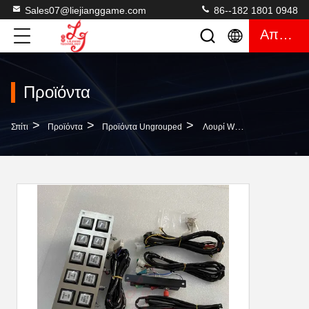
Sales07@liejianggame.com
86--182 1801 0948
Απόσπασμα
Προϊόντα
>
>
>
Σπίτι
Προϊόντα
Προϊόντα Ungrouped
Λουρί Wms LOL 550 Εξαρτήσεις Λουριών Καλωδίων Ζωής Για Τα Ανταλλακτικά LOL