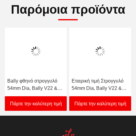
Παρόμοια προϊόντα
Bally φθηνό στρογγυλό
Εταιρική τιμή Στρογγυλό
54mm Dia, Bally V22 &
54mm Dia, Bally V22 &
V32 (SP-RND-Bally) Bally
V32 (SP-RND-Bally) Bally
κουμπί για πώληση
Button προς πώληση
Πάρτε την καλύτερη τιμή
Πάρτε την καλύτερη τιμή