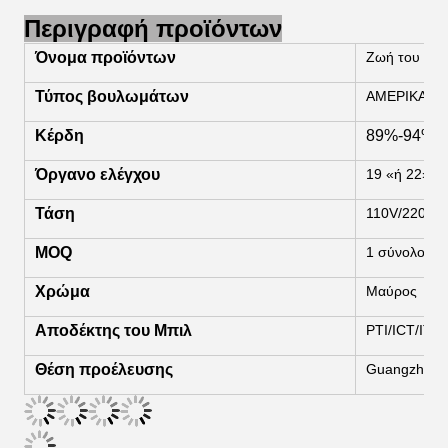
Περιγραφή προϊόντων
Όνομα προϊόντων
Ζωή του πίνα
Τύπος βουλωμάτων
ΑΜΕΡΙΚΑΝΙ
Κέρδη
89%-94%
Όργανο ελέγχου
19 «ή 22»
Τάση
110V/220V
MOQ
1 σύνολο
Χρώμα
Μαύρος
Αποδέκτης του Μπιλ
PTI/ICT/ITL
Θέση προέλευσης
Guangzhou, 