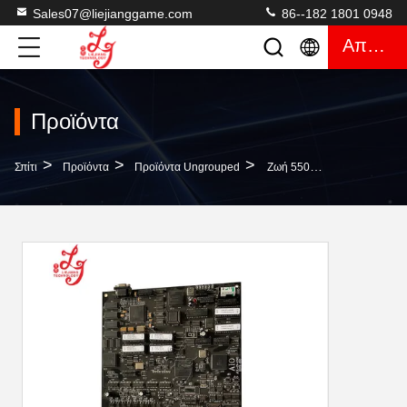
Sales07@liejianggame.com
86--182 1801 0948
Απόσπασμα
Προϊόντα
>
>
>
Σπίτι
Προϊόντα
Προϊόντα Ungrouped
Ζωή 550 AIO WMS Του Πίνακα PCB Πολυτέλειας 89%-94% LOL Για Την Πώληση