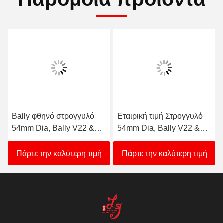
Bally φθηνό στρογγυλό
Εταιρική τιμή Στρογγυλό
54mm Dia, Bally V22 &
54mm Dia, Bally V22 &
V32 (SP-RND-Bally) Bally
V32 (SP-RND-Bally) Bally
κουμπί για πώληση
Button προς πώληση
Πάρτε την καλύτερη τιμή
Πάρτε την καλύτερη τιμή