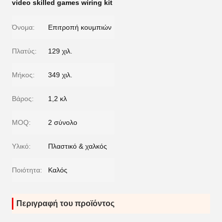
video skilled games wiring kit
Όνομα:
Επιτροπή κουμπιών
Πλατύς:
129 χιλ.
Μήκος:
349 χιλ.
Βάρος:
1,2 κλ
MOQ:
2 σύνολο
Υλικό:
Πλαστικό & χαλκός
Ποιότητα:
Καλός
Περιγραφή του προϊόντος