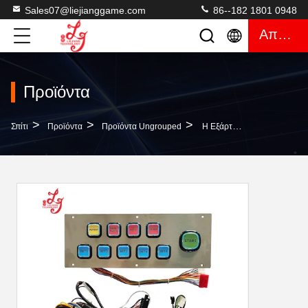
Sales07@liejianggame.com
86--182 1801 0948
Απόσπασμα
Προϊόντα
>
>
>
Σπίτι
Προϊόντα
Προϊόντα Ungrouped
Η Εξάρτηση Λουριών Καλωδίωσης Κουμπώνει Την Επιτροπή Για Τις Χρυσές 43 Καμμμένες Ίντσες Τηλεοπτικές Μηχανές Παιχνιδιών Οθονών Επαφής Παιχνιδιών Αυλακώσεων Buffalo