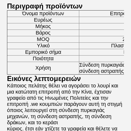
Περιγραφή προϊόντων
Όνομα προϊόντων
Επιτροπ
Ευρέως
129
Μήκος
349
Βάρος
1,
MOQ
2 σ
Υλικό
Πλαστικ
Εμπορικό σήμα
Lie
Ποιότητα
Κ
Σύνδεση πυρκαγιάς
,
σ
Χρήση
σύνδεση αστραπής
Εικόνες λεπτομερειών
Κάποιος πελάτης θέλει να αγοράσει το λουρί και
μια κατώτατη επιτροπή από την Κίνα, έχτισαν
γραφείο από τις Ηνωμένες Πολιτείες και την
επιτροπή .we κουμπιών παράγουν αυτή τη στιγμή
όποιος λειτουργεί στη σύνδεση πυρκαγιάς
μηχανών, τη σύνδεση αστραπής, τη σύνδεση
δράκων, και το κεράσι
κύριος. έτσι εάν χτίζετε τα γραφεία και θέλετε να