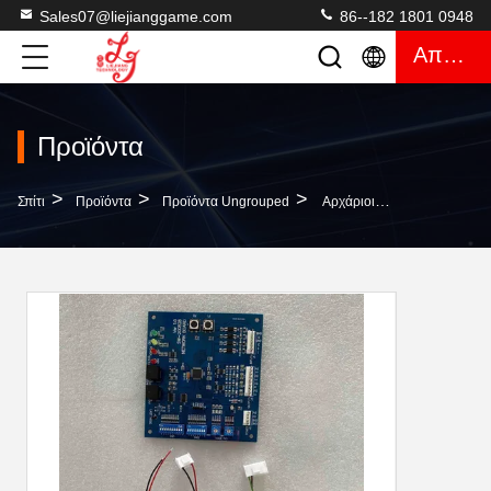
Sales07@liejianggame.com
86--182 1801 0948
Απόσπασμα
Προϊόντα
>
>
>
Σπίτι
Προϊόντα
Προϊόντα Ungrouped
Αρχάριοι Πίνακες Με Την Καλωδίωση Του Λουριού Για Το Σύστημα Εκτύπωσης Gaggle Χήνων Mutha Με Τις Τηλεοπτικές Μηχανές Τυχερού Παιχνιδιού Αυλακώσεων Λουριών