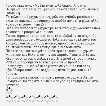
Το σύστημα χήνων Mutha είναι πολύ δημοφιλής στις 
Ηνωμένες Πολιτείες που μερικοί πελάτες θέλουν τον πίνακα 
ψαριών ή
Το τηλεοπτικό μηχάνημα τυχερών παιχνιδιών με κέρματα 
εγκατεστημένο, όπου υπάρχει ο αποδέκτης στη μηχανή αλλά 
κανέναν εκτυπωτή επειδή
Θέλει να συνδέσει τη μηχανή με το σύστημα χήνων Mutha που 
το σύστημα μπορεί να τυπώσει
Τα εισιτήρια στον ταμία έτσι αυτό επιβιβάζονται αρχικούς 
αναπτύσσομαι στις Ηνωμένες Πολιτείες και το κίτρινό του
Χρώμα, αναπτύξαμε τους πίνακες πρόσφατα και το χρώμα 
του πίνακα είναι μπλε επίσης εμείς εξέτασε αυτό
Πίνακες που λειτουργεί το πρόστιμο στο σύστημα χήνων 
Mutha και εάν θέλετε τον πίνακα ψαριών Tyour από το μας
Χέρι που όταν σας στείλαμε είναι Iinstalled με τους πίνακες 
PCB και μπορούμε να το κάνουμε κανένα πρόβλημα.
Επίσης έχουμε μερικά άλλα βίντεο σε Youtube και όταν 
εξετάζουμε τους μπλε αρχάριους πίνακές μας, και αυτό 
ήμαστε
Το πρόστιμο εργασίας και εσείς μπορεί να μας στείλει το 
μήνυμα και θα σας στείλω πώς ο αρχάριος επιβιβάζεται στις 
εργασίες.