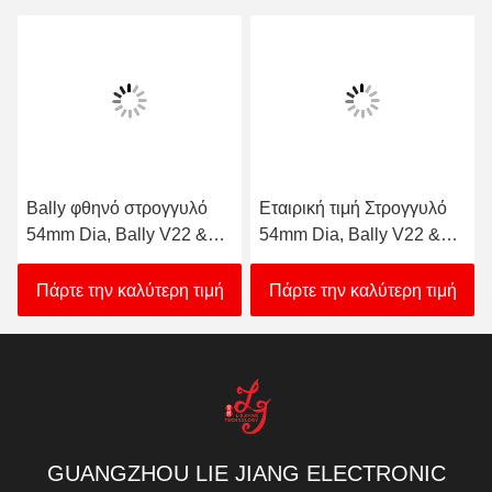
Bally φθηνό στρογγυλό
Εταιρική τιμή Στρογγυλό
54mm Dia, Bally V22 &
54mm Dia, Bally V22 &
V32 (SP-RND-Bally) Bally
V32 (SP-RND-Bally) Bally
κουμπί για πώληση
Button προς πώληση
Πάρτε την καλύτερη τιμή
Πάρτε την καλύτερη τιμή
GUANGZHOU LIE JIANG ELECTRONIC
TECHNOLOGY CO., LTD.