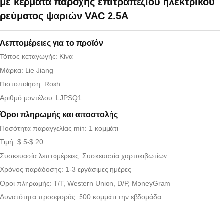
με κέρματα παροχής επιτραπέζιου ηλεκτρικού
ρεύματος ψαριών VAC 2.5A
Λεπτομέρειες για το προϊόν
Τόπος καταγωγής: Κίνα
Μάρκα: Lie Jiang
Πιστοποίηση: Rosh
Αριθμό μοντέλου: LJPSQ1
Όροι πληρωμής και αποστολής
Ποσότητα παραγγελίας min: 1 κομμάτι
Τιμή: $ 5-$ 20
Συσκευασία λεπτομέρειες: Συσκευασία χαρτοκιβωτίων
Χρόνος παράδοσης: 1-3 εργάσιμες ημέρες
Όροι πληρωμής: T/T, Western Union, D/P, MoneyGram
Δυνατότητα προσφοράς: 500 κομμάτι την εβδομάδα