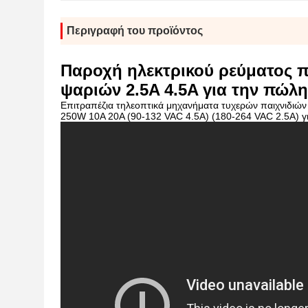
Περιγραφή του προϊόντος
Παροχή ηλεκτρικού ρεύματος π
ψαριών 2.5A 4.5A για την πώλ
Επιτραπέζια τηλεοπτικά μηχανήματα τυχερών παιχνιδιών
250W 10A 20A (90-132 VAC 4.5A) (180-264 VAC 2.5A) γ