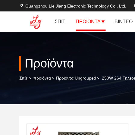
Guangzhou Lie Jiang Electronic Technology Co., Ltd.
ΣΠΊΤΙ
ΠΡΟΪΌΝΤΑ
ΒΊΝΤΕΟ
Προϊόντα
Σπίτι
>
προϊόντα
>
Προϊόντα Ungrouped
>
250W 264 Τηλεοπ