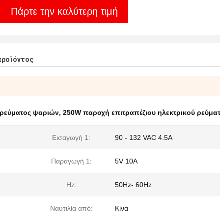
Πάρτε την καλύτερη τιμή
προϊόντος
 ρεύματος ψαριών
,
250W παροχή επιτραπέζιου ηλεκτρικού ρεύμα
Εισαγωγή 1:
90 - 132 VAC 4.5A
Παραγωγή 1:
5V 10A
Hz:
50Hz- 60Hz
Ναυτιλία από:
Κίνα