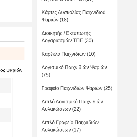
Κάρτες Δυσκολίας Παιχνιδιού
Ψαριών
(18)
Διοικητής / Εκτυπωτής
Λογαριασμών ΤΠΕ
(30)
Καρέκλα Παιχνιδιών
(10)
Λογισμικό Παιχνιδιών Ψαριών
τος ψαριών
(75)
Γραφείο Παιχνιδιών Ψαριών
(25)
Διπλό Λογισμικό Παιχνιδιών
Αυλακώσεων
(22)
Διπλό Γραφείο Παιχνιδιών
Αυλακώσεων
(17)