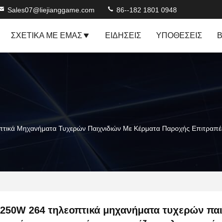
Sales07@liejianggame.com
86--182 1801 0948
ΣΧΕΤΙΚΆ ΜΕ ΕΜΆΣ
ΕΙΔΉΣΕΙΣ
ΥΠΟΘΈΣΕΙΣ
Β
τικά Μηχανήματα Τυχερών Παιχνιδιών Με Κέρματα Παροχής Επιτραπέζ
250W 264 τηλεοπτικά μηχανήματα τυχερών πα