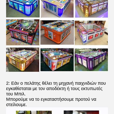
2: Εάν ο πελάτης θέλει τη μηχανή παιχνιδιών που
εγκαθίσταται με τον αποδέκτη ή τους εκτυπωτές
του Μπιλ.
Μπορούμε να το εγκαταστήσουμε προτού να
στείλουμε.