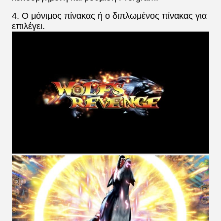
4. Ο μόνιμος πίνακας ή ο διπλωμένος πίνακας για
επιλέγει.