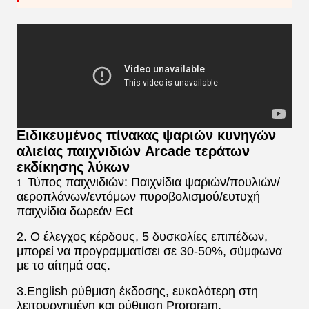
Ειδικευμένος πίνακας ψαριών κυνηγών
αλιείας παιχνιδιών Arcade τεράτων
εκδίκησης λύκων
Τύπος παιχνιδιών: Παιχνίδια ψαριών/πουλιών/
1.
αεροπλάνων/εντόμων πυροβολισμού/ευτυχή
παιχνίδια δωρεάν Ect
2. Ο έλεγχος κέρδους, 5 δυσκολίες επιπέδων,
μπορεί να προγραμματίσει σε 30-50%, σύμφωνα
με το αίτημά σας.
3.English ρύθμιση έκδοσης, ευκολότερη στη
λειτουργημένη και ρύθμιση Prorgram.