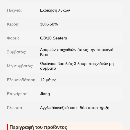
Παιχνίδι:
Εκδίκηση λύκων
Κέρδη:
30%-50%
Φορείς:
6/8/10 Seaters
Λουριών παιχνιδιών όπως την πυρκαγιά
Συμβατός:
Kirin
Ωκεάνιος βασιλιάς 3 λουρί παιχνιδιών μη
Μη συμβατός:
συμβατό
Εξουσιοδότηση:
12 μήνες
Επιχείρηση:
Jiang
Γλώσσα:
Αγγλικά/κινεζικά και η δύο υποστήριξη
Περιγραφή του προϊόντος