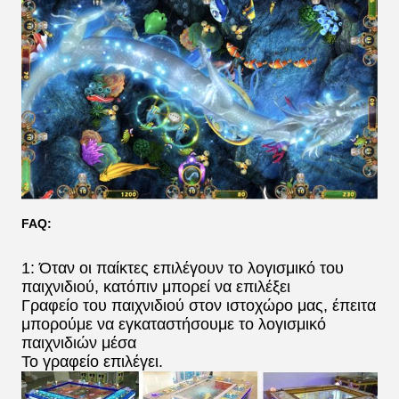
FAQ:
1: Όταν οι παίκτες επιλέγουν το λογισμικό του
παιχνιδιού, κατόπιν μπορεί να επιλέξει
Γραφείο του παιχνιδιού στον ιστοχώρο μας, έπειτα
μπορούμε να εγκαταστήσουμε το λογισμικό
παιχνιδιών μέσα
Το γραφείο επιλέγει.