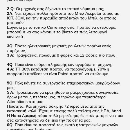
2 Q
: Οι μηχανές σας δέχονται το τοπικό νόμισμα μας;
2A
: Ναι, έχουμε πολλά πρότυπα του Μπιλ Accpetor όπως τις
ICT, JCM, και την πυραμίδα αποδεκτών του Μπιλ, οι οποίες
μπορούν
Εργασία με το τοπικό Currenncy σας. Προτού να στείλουμε,
μπορούμε να σας κάνουμε το βίντεο σε πώς λειτουργεί
κανονικά.
3Q
: Πόσες ηλεκτρονικές μηχανές ρουλετών φορέων εσείς
παρέχουν;
3 Α
: Πραγματικά, πωλούμε 8 φορείς και 12 φορείς πιό πολύ.
4Q
: Ποιοι είναι οι όροι πληρωμής εάν αγοράζω τη μηχανή;
4 Α
: TT 30% κατάθεση προτού να παραγάγουμε. 70% η
ισορροπία υπέθεσε να είναι Paied προτού να στείλουμε.
5Q
: Πώς κάνετε τις συνεργασίες επιχειρησιακών μακρύς-όρων
μας;
5 Α
: Προκειμένου να κρατηθούν οι μακροχρόνιες συνεργασίες
όρων με τους πελάτες μας, πληρώνουμε περισσότερο
Attenntions στο μας
Ποιότητα. Και μηχανές δοκιμής 72 ώρες μετά από την
κατασκευή καλά. Έχουμε επίσης πολύ πελάτη στις ΗΠΑ, Annd
Η Νότια Αμερική πάρα πολύ μερικές φορές εσείς μπορεί να πάει
στα καταστήματα να δει εκεί την ποιότητά μας.
6Q
: Ποιο είναι το ποσοστό τοις εκατό ηλεκτρονικών μηχανών
παιχνιδιών ρουλετών σας;