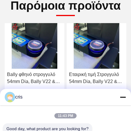
Παρόμοια προϊόντα
Εταιρική τιμή Στρογγυλό
Κουμπί Bally, στρογγυλό
54mm Dia, Bally V22 &
54mm Dia, Bally V22 &
V32 (SP-RND-Bally) Bally
V32 (SP-RND-Bally)
Button προς πώληση
Πάρτε την καλύτερη τιμή
Πάρτε την καλύτερη τιμή
cris
11:43 PM
Good day, what product are you looking for?