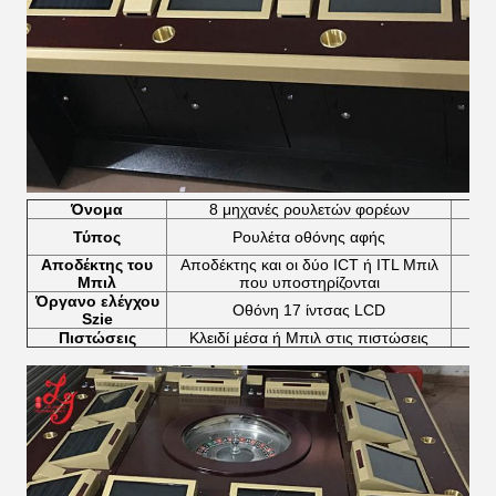
Όνομα
8 μηχανές ρουλετών φορέων
Πρ
Τύπος
Ρουλέτα οθόνης αφής
Τ
Αποδέκτης του
Αποδέκτης και οι δύο ICT ή ITL Μπιλ
Μέ
Μπιλ
που υποστηρίζονται
Όργανο ελέγχου
Οθόνη 17 ίντσας LCD
Φ
Szie
Πιστώσεις
Κλειδί μέσα ή Μπιλ στις πιστώσεις
Πο