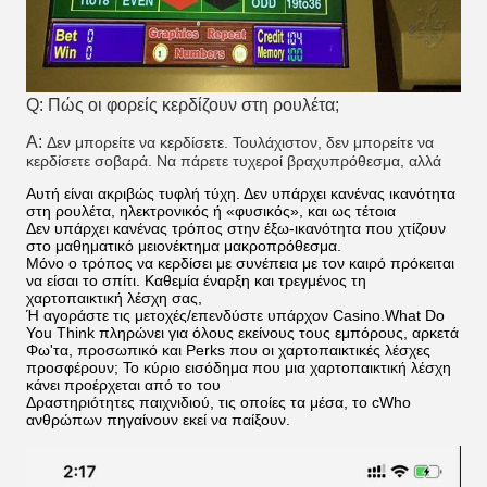
Q: Πώς οι φορείς κερδίζουν στη ρουλέτα;
Α:
Δεν μπορείτε να κερδίσετε. Τουλάχιστον, δεν μπορείτε να
κερδίσετε σοβαρά. Να πάρετε τυχεροί βραχυπρόθεσμα, αλλά
Αυτή είναι ακριβώς τυφλή τύχη. Δεν υπάρχει κανένας ικανότητα
στη ρουλέτα, ηλεκτρονικός ή «φυσικός», και ως τέτοια
Δεν υπάρχει κανένας τρόπος στην έξω-ικανότητα που χτίζουν
στο μαθηματικό μειονέκτημα μακροπρόθεσμα.
Μόνο ο τρόπος να κερδίσει με συνέπεια με τον καιρό πρόκειται
να είσαι το σπίτι. Καθεμία έναρξη και τρεγμένος τη
χαρτοπαικτική λέσχη σας,
Ή αγοράστε τις μετοχές/επενδύστε υπάρχον Casino.What Do
You Think πληρώνει για όλους εκείνους τους εμπόρους, αρκετά
Φω'τα, προσωπικό και Perks που οι χαρτοπαικτικές λέσχες
προσφέρουν; Το κύριο εισόδημα που μια χαρτοπαικτική λέσχη
κάνει προέρχεται από το του
Δραστηριότητες παιχνιδιού, τις οποίες τα μέσα, το cWho
ανθρώπων πηγαίνουν εκεί να παίξουν.