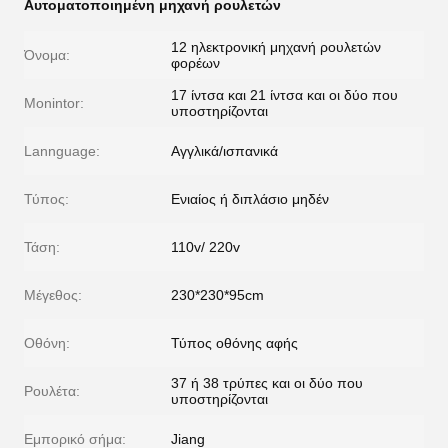
Αυτοματοποιημένη μηχανή ρουλετών
12 ηλεκτρονική μηχανή ρουλετών
Όνομα:
φορέων
17 ίντσα και 21 ίντσα και οι δύο που
Monintor:
υποστηρίζονται
Lannguage:
Αγγλικά/ισπανικά
Τύπος:
Ενιαίος ή διπλάσιο μηδέν
Τάση:
110v/ 220v
Μέγεθος:
230*230*95cm
Οθόνη:
Τύπος οθόνης αφής
37 ή 38 τρύπες και οι δύο που
Ρουλέτα:
υποστηρίζονται
Εμπορικό σήμα:
Jiang