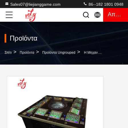
Sales07@liejianggame.com
86--182 1801 0948
Απόσπασμα
Προϊόντα
>
>
>
Σπίτι
Προϊόντα
Προϊόντα Ungrouped
Η Μηχανή Ρουλετών Χαρτοπαικτικών Λεσχών Monintor 17 Ίντσας Ενιαία Ή Διπλασιάζει Μηδέν Τύπο