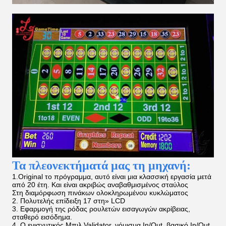
Τα πλεονεκτήματά μας τη μηχανή:
1.Original το πρόγραμμα, αυτό είναι μια κλασσική εργασία μετά
από 20 έτη. Και είναι ακριβώς αναβαθμισμένος σταύλος
Στη διαμόρφωση πινάκων ολοκληρωμένου κυκλώματος
2. Πολυτελής επίδειξη 17 στη» LCD
3. Εφαρμογή της ρόδας ρουλετών εισαγωγών ακρίβειας,
σταθερό εισόδημα.
4. Ο ενισχυτικός Μπιλ Validator, νόμισμα In/Out, βασικό In/Out.