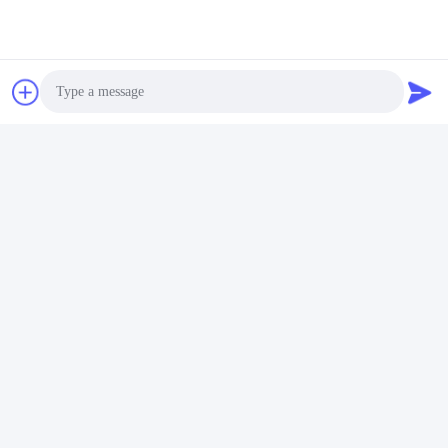
Photo
Video Call
Audio Call