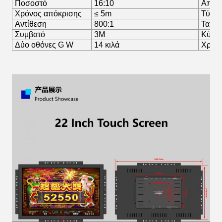
Ποσοστό
16:10
Απόφ
Χρόνος απόκρισης
≤ 5m
Τύπος
Αντίθεση
800:1
Ταχύτ
Συμβατό
3M
Κύλιν
Δύο οθόνες G W
14 κιλά
Χρήσ