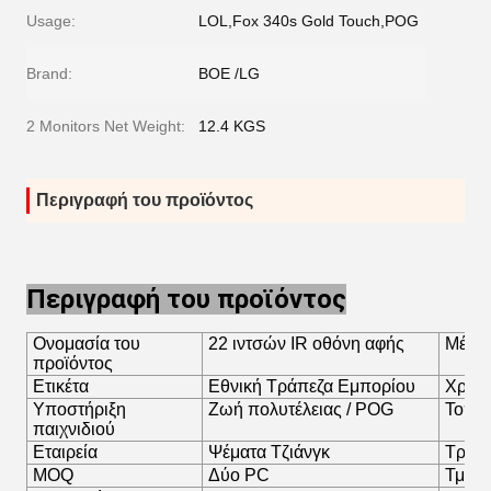
Usage:
LOL,Fox 340s Gold Touch,POG
Brand:
BOE /LG
2 Monitors Net Weight:
12.4 KGS
Περιγραφή του προϊόντος
Περιγραφή του προϊόντος
Ονομασία του
22 ιντσών IR οθόνη αφής
Μέγε
προϊόντος
Ετικέτα
Εθνική Τράπεζα Εμπορίου
Χρώμ
Υποστήριξη
Ζωή πολυτέλειας / POG
Τοπο
παιχνιδιού
Εταιρεία
Ψέματα Τζιάνγκ
Τρόπο
MOQ
Δύο PC
Τμήμα