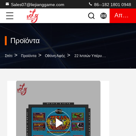
Sales07@liejianggame.com
86--182 1801 0948
Απόσπασμα
Προϊόντα
>
>
>
Σπίτι
Προϊόντα
Οθόνη Αφής
22 Ιντσών Υπέρυθρο POT O Χρυσό Ζωή Της Πολυτελείας Οθόνη Αφής Χωρίς Κροσέ Για Πώληση