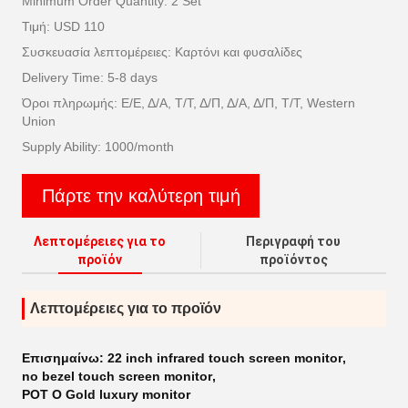
Minimum Order Quantity: 2 Set
Τιμή: USD 110
Συσκευασία λεπτομέρειες: Καρτόνι και φυσαλίδες
Delivery Time: 5-8 days
Όροι πληρωμής: Ε/Ε, Δ/Α, Τ/Τ, Δ/Π, Δ/Α, Δ/Π, Τ/Τ, Western
Union
Supply Ability: 1000/month
Πάρτε την καλύτερη τιμή
Λεπτομέρειες για το
Περιγραφή του
προϊόν
προϊόντος
Λεπτομέρειες για το προϊόν
Επισημαίνω:
22 inch infrared touch screen monitor
,
no bezel touch screen monitor
,
POT O Gold luxury monitor