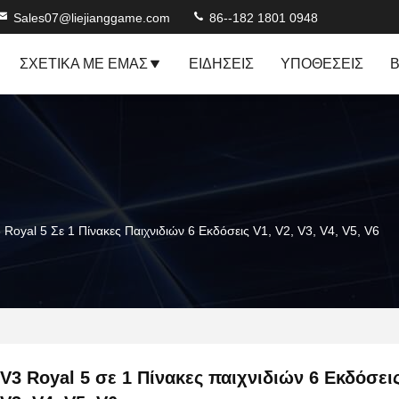
Sales07@liejianggame.com
86--182 1801 0948
ΣΧΕΤΙΚΆ ΜΕ ΕΜΆΣ
ΕΙΔΉΣΕΙΣ
ΥΠΟΘΈΣΕΙΣ
Β
 Royal 5 Σε 1 Πίνακες Παιχνιδιών 6 Εκδόσεις V1, V2, V3, V4, V5, V6
V3 Royal 5 σε 1 Πίνακες παιχνιδιών 6 Εκδόσεις