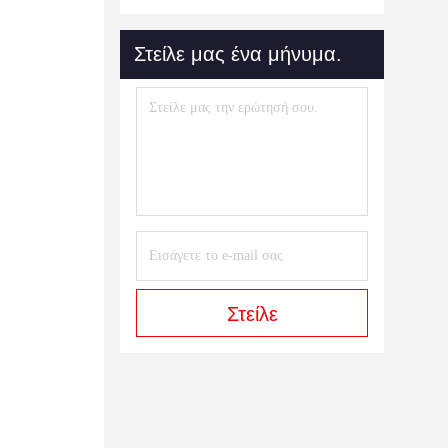
Στείλε μας ένα μήνυμα.
Στείλε