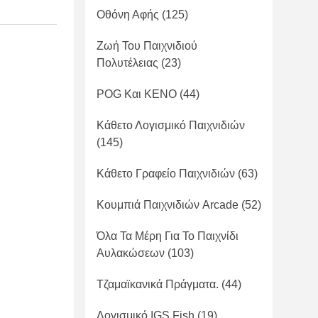
Οθόνη Αφής
(125)
Ζωή Του Παιχνιδιού
Πολυτέλειας
(23)
POG Και KENO
(44)
Κάθετο Λογισμικό Παιχνιδιών
(145)
Κάθετο Γραφείο Παιχνιδιών
(63)
Κουμπιά Παιχνιδιών Arcade
(52)
Όλα Τα Μέρη Για Το Παιχνίδι
Αυλακώσεων
(103)
Τζαμαϊκανικά Πράγματα.
(44)
Λογισμικό IGS Fish
(19)