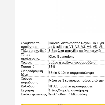
Ονομασία του
Παιχνίδι διασκέδασης Royal 5 in 1 για
προϊόντος:
με 6 εκδόσεις V1, V2, V3, V4, V5, V6
Τίτλος παιχνιδιού
5 βασιλικά παιχνίδια σε ένα παιχνίδι
Τόπος
Κίνα, Guangdong
προέλευσης:
Χρώμα:
μαύρο ή μωβ/να προσαρμόζεται
Ποσοστό
85%
Σιδηροδρομική
36pin & 10pin συρματόπλεγμα
ζώνη
Χρόνος
Μέσα σε 3 εργάσιμες ημέρες από τη
παράδοσης
Κύλινδρο:
ΗΠΑ/μπορεί να προσαρμοστεί
Εγγύηση
1 έτος/διαρκής συντήρηση
Εικόνα εμφάνισης
Διπλή οθόνη ή Μία οθόνη