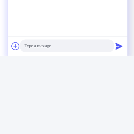
Photo
Video Call
Audio Call