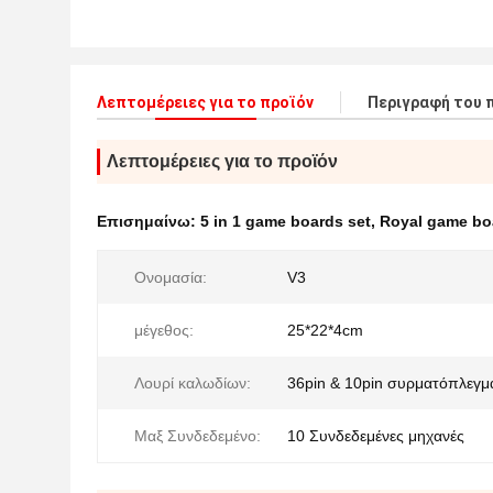
Λεπτομέρειες για το προϊόν
Περιγραφή του 
Λεπτομέρειες για το προϊόν
Επισημαίνω:
5 in 1 game boards set
,
Royal game bo
Ονομασία:
V3
μέγεθος:
25*22*4cm
Λουρί καλωδίων:
36pin & 10pin συρματόπλεγμ
Μαξ Συνδεδεμένο:
10 Συνδεδεμένες μηχανές