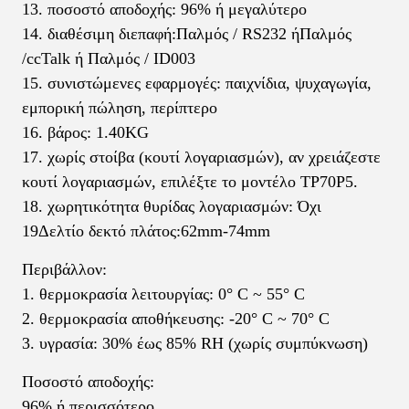
13. ποσοστό αποδοχής: 96% ή μεγαλύτερο
14. διαθέσιμη διεπαφή:
Παλμός / RS232 ή
Παλμός
/ccTalk ή Παλμός / ID003
15. συνιστώμενες εφαρμογές: παιχνίδια, ψυχαγωγία,
εμπορική πώληση, περίπτερο
16. βάρος: 1.40KG
17. χωρίς στοίβα (κουτί λογαριασμών), αν χρειάζεστε
κουτί λογαριασμών, επιλέξτε το μοντέλο TP70P5.
18. χωρητικότητα θυρίδας λογαριασμών: Όχι
19Δελτίο δεκτό πλάτος:62mm-74mm
Περιβάλλον:
1. θερμοκρασία λειτουργίας: 0° C ~ 55° C
2. θερμοκρασία αποθήκευσης: -20° C ~ 70° C
3. υγρασία: 30% έως 85% RH (χωρίς συμπύκνωση)
Ποσοστό αποδοχής:
96% ή περισσότερο