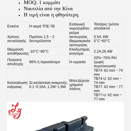
MOQ: 1 κομμάτι
Ναυτιλία από την Κίνα
Η τιμή είναι η φθηνότερη.
Εισαγωγή
Τέσσερις τρόποι
Ετικέτα
Η σειρά ΤΠΕ-ΤΒ
νομοσχεδίου
αποδεκτοί
ρεύμα
Χρόνος
Περίπου 1,5 ~ 2
λειτουργίας
0.5Α, 6W
συναλλαγής
δευτερόλεπτα
Θερμοκρασία
0°C~60°C
λειτουργίας
Θέρμανση
Κλειδωτήρας
-10°C~80°C
2.2Α,26.4W
αποθήκευσης
κινητήρα
20%~70% RH
Ποσοστό
96% ή περισσότερο
Η υγρασία
(χωρίς
αποδοχής
συμπύκνωση)
TB74: 62 mm ~ 74
mm
TB74-U: 62 mm ~
Μπιλ Δέχεται
Κατανάλωση
Σε κατάσταση αναμονής:
74 mm
χρήματα
ενέργειας
0.1~0.16A, 1.2W~1.9W
TB77: 62 mm ~ 77
πλάτος
mm
TB77-U: 62 mm ~
77 mm