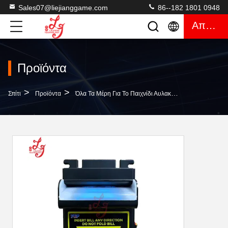
Sales07@liejianggame.com
86--182 1801 0948
Απόσπασμα
Προϊόντα
>
>
>
Σπίτι
Προϊόντα
Όλα Τα Μέρη Για Το Παιχνίδι Αυλακώσεων
Τρινιντά