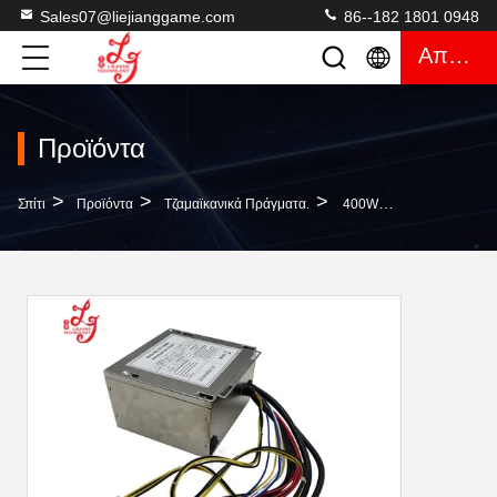
Sales07@liejianggame.com
86--182 1801 0948
Απόσπασμα
Προϊόντα
>
>
>
Σπίτι
Προϊόντα
Τζαμαϊκανικά Πράγματα.
400W LOL POG Video Skilled 071-400W Ηλεκτρική Παροχή Παιχνιδιών