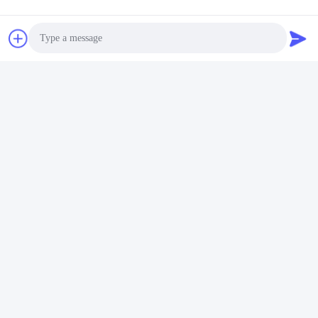
Photo
Video Call
Audio Call