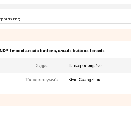
προϊόντος
NDP-I model arcade buttons
,
arcade buttons for sale
Σχήμα:
Επικαιροποιημένο
Τόπος καταγωγής:
Κίνα, Guangzhou
μια κορυφαία εταιρεία που ειδικεύεται στην ολοκληρωμένη παραγ
ει και ερευνά λογισμικό και υλικό για τυχερά παιχνίδια.
ς τυχερών παιχνιδιών καζίνο και είναι γνωστές για την ανώτερη