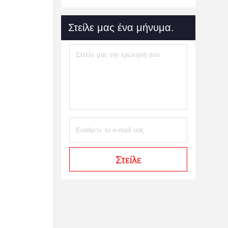
Στείλε μας ένα μήνυμα.
Στείλε