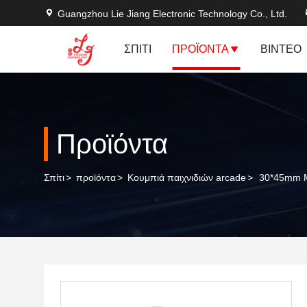
Guangzhou Lie Jiang Electronic Technology Co., Ltd.
ΣΠΊΤΙ
ΠΡΟΪΌΝΤΑ
ΒΊΝΤΕΟ
Προϊόντα
Σπίτι
>
προϊόντα
>
Κουμπιά παιχνιδιών arcade
>
30*45mm Μ