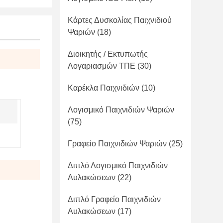
Κάρτες Δυσκολίας Παιχνιδιού
Ψαριών
(18)
Διοικητής / Εκτυπωτής
Λογαριασμών ΤΠΕ
(30)
Καρέκλα Παιχνιδιών
(10)
Λογισμικό Παιχνιδιών Ψαριών
(75)
Γραφείο Παιχνιδιών Ψαριών
(25)
Διπλό Λογισμικό Παιχνιδιών
Αυλακώσεων
(22)
ωγή,
Διπλό Γραφείο Παιχνιδιών
Αυλακώσεων
(17)
 ποιότητά