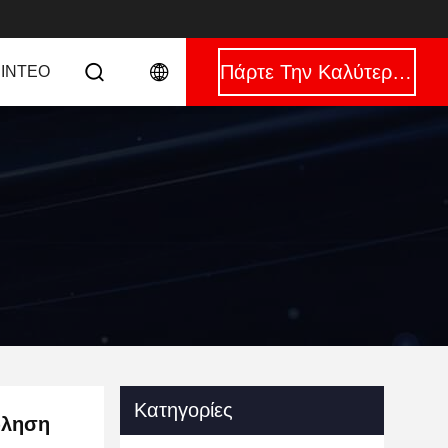
Πάρτε Την Καλύτερη Τιμή
ΊΝΤΕΟ
Κατηγορίες
ώληση