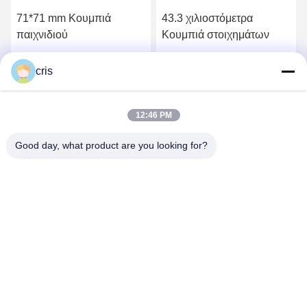
71*71 mm Κουμπιά
43.3 χιλιοστόμετρα
παιχνιδιού
Κουμπιά στοιχημάτων
Πάρτε την καλύτερη τιμή
Πάρτε την καλύτερη τιμή
cris
12:46 PM
Good day, what product are you looking for?
GUANGZHOU LIE JIANG ELECTRONIC
TECHNOLOGY CO., LTD.
Sales07@liejianggame.com
86--182 1801 0948
No.105, ο Βορράς του δρόμου Shixin, Kengtou, περιοχή