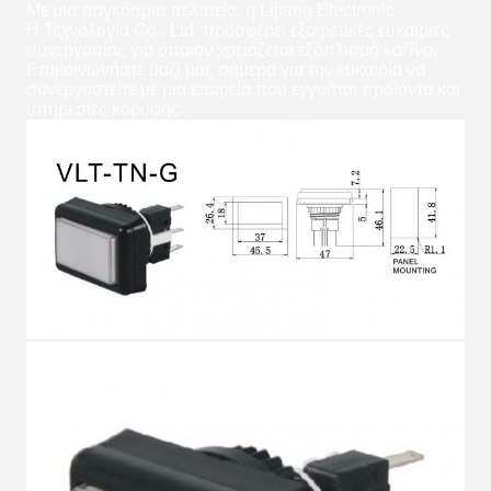
Με μια παγκόσμια πελατεία, η Lijiang Electronic
Η Τεχνολογία Co., Ltd. προσφέρει εξαιρετικές ευκαιρίες
συνεργασίας για όποιον χρειάζεται εξοπλισμό καζίνο.
Επικοινωνήστε μαζί μας σήμερα για την ευκαιρία να
συνεργαστείτε με μια εταιρεία που εγγυάται προϊόντα και
υπηρεσίες κορυφής.