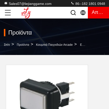
Sales07@liejianggame.com
86--182 1801 0948
Απόσπασμα
Προϊόντα
>
>
>
Σπίτι
Προϊόντα
Κουμπιά Παιχνιδιών Arcade
Επικαιροποιημένα Συστήματα