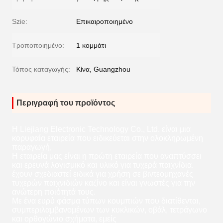
Szie:
Επικαιροποιημένο
Τροποποιημένο:
1 κομμάτι
Τόπος καταγωγής:
Κίνα, Guangzhou
Περιγραφή του προϊόντος
Η Liejiang Electronic Technology Co., Ltd. είναι μια
κορυφαία εταιρεία που ειδικεύεται στην ολοκληρωμένη
παραγωγή,
Η εταιρεία μας είναι η πρώτη εταιρεία που αναπτύσσει
και ερευνά λογισμικό και υλικό για τυχερά παιχνίδια.
έχουν σχεδιαστεί ειδικά για χρήση σε βιντεομηχανές
τυχερών παιχνιδιών καζίνο και είναι γνωστές για την
ανώτερη ποιότητά τους.
Με ένα ευρύ φάσμα τύπων κουμπιών που διατίθενται,
συμπεριλαμβανομένων των κυκλικών, οβάλ, τετράγωνο
και ορθογώνιο σχήματα, εμείς