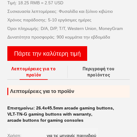
Τιμή: 18.25 RMB = 2.57 USD
Συσκευασία λεπτομέρειες: Φυσαλίδα και ξύλινο κιβώτιο
Χρόνος παράδοσης: 5-10 εργάσιμες ημέρες
Όροι πληρωμής: D/A, D/P, T/T, Western Union, MoneyGram
Δυνατότητα προσφοράς: 900 κομμάτια την εβδομάδα
Πάρτε την καλύτερη τιμή
Λεπτομέρειες για το
Περιγραφή του
προϊόν
προϊόντος
Λεπτομέρειες για το προϊόν
Επισημαίνω:
26.4x45.5mm arcade gaming buttons
,
VLT-TN-G gaming buttons with warranty
,
arcade buttons for gaming consoles
Χρήση:
για τις μηχανές παιχνιδιού