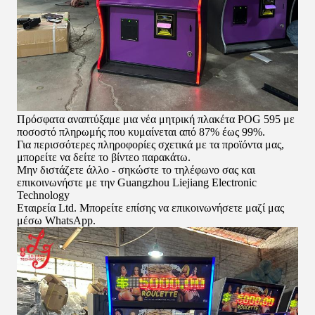
Πρόσφατα αναπτύξαμε μια νέα μητρική πλακέτα POG 595 με
ποσοστό πληρωμής που κυμαίνεται από 87% έως 99%.
Για περισσότερες πληροφορίες σχετικά με τα προϊόντα μας,
μπορείτε να δείτε το βίντεο παρακάτω.
Μην διστάζετε άλλο - σηκώστε το τηλέφωνο σας και
επικοινωνήστε με την Guangzhou Liejiang Electronic
Technology
Εταιρεία Ltd. Μπορείτε επίσης να επικοινωνήσετε μαζί μας
μέσω WhatsApp.