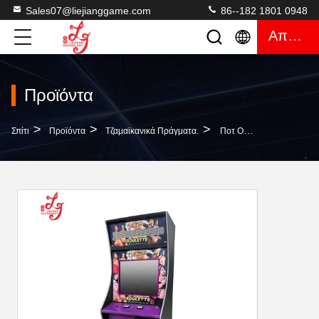
Sales07@liejianggame.com
86--182 1801 0948
Απόσπασμα
Προϊόντα
>
>
>
Σπίτι
Προϊόντα
Τζαμαϊκανικά Πράγματα.
Ποτ Ο Χρυσός 87% Πληρωμή Ποτ 595 Τζαμάικα Πόκερ Παιχνίδια Metal Cabinet Jacks Or Better Παιχνίδια Cabinet Για Πώληση