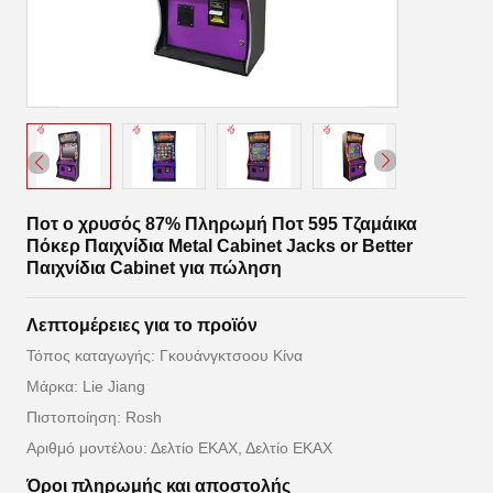
Ποτ ο χρυσός 87% Πληρωμή Ποτ 595 Τζαμάικα
Πόκερ Παιχνίδια Metal Cabinet Jacks or Better
Παιχνίδια Cabinet για πώληση
Λεπτομέρειες για το προϊόν
Τόπος καταγωγής: Γκουάνγκτσοου Κίνα
Μάρκα: Lie Jiang
Πιστοποίηση: Rosh
Αριθμό μοντέλου: Δελτίο ΕΚΑΧ, Δελτίο ΕΚΑΧ
Όροι πληρωμής και αποστολής