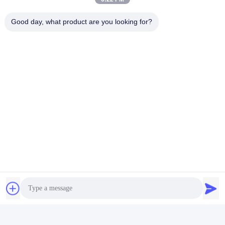
Good day, what product are you looking for?