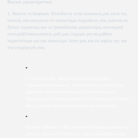
Βασικά χαρακτηριστικά:
Βιώστε τη διαφορά: Επενδύστε στην συσκευή μας κατά της
κλοπής και ενισχύστε το καταστήμα παιχνιδιών σας ενάντια σε
δόλιες πρακτικές.και να ξεκλειδώσεις μεγαλύτερη οικονομική
επιτυχίαΕπικοινωνήστε μαζί μας σήμερα για να μάθετε
περισσότερα για την καινοτόμο λύση μας και τα οφέλη της για
την επιχείρησή σας.
Η συσκευή μας, εξοπλισμένη με προηγμένη
τεχνολογία ανίχνευσης, προειδοποιεί αμέσως τους
χειριστές όταν εντοπίζεται μη εξουσιοδοτημένη
δραστηριότητα.συνοδευόμενο από αναμμένα κόκκινα
φώτα, για την άμεση προσοχή στην κατάσταση.
Ευρέως αξιόπιστο: Με μια τεράστια βάση πελατών σε
όλες τις Ηνωμένες Πολιτείες, συμπεριλαμβανομένης