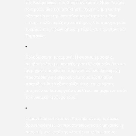
της Καλιφόρνιας, του Χιούστον και της Νέας Υόρκης,
το προϊόν μας έχει αποκτήσει ισχυρή φήμη για την
αξιοπιστία και την αποτελεσματικότητά του.Είναι
επίσης πολύ περιζήτητο σε δημοφιλείς προορισμούς
τυχερών παιχνιδιών όπως η Τζαμάικα, Τρινιντάντ και
Τομπάγκο.
Πολυδιάστατη εφαρμογή: Η συσκευή μας είναι
συμβατή τόσο με μηχανές τραπεζών ψαριών όσο και
με μηχανές ρουλέτας, παρέχοντας ολοκληρωμένη
προστασία για διάφορους τύπους εξοπλισμού
παιχνιδιού.Αυτό εξασφαλίζει ότι οι επιχειρήσεις
μπορούν να λειτουργούν ομαλά και να μεγιστοποιούν
το δυναμικό κέρδους τους.
Σημαντικός αντίκτυπος: Αποτρέποντας τις δόλιες
δραστηριότητες και προστατεύοντας τις μηχανές, η
συσκευή μας κατά της κλοπής επιτρέπει στους