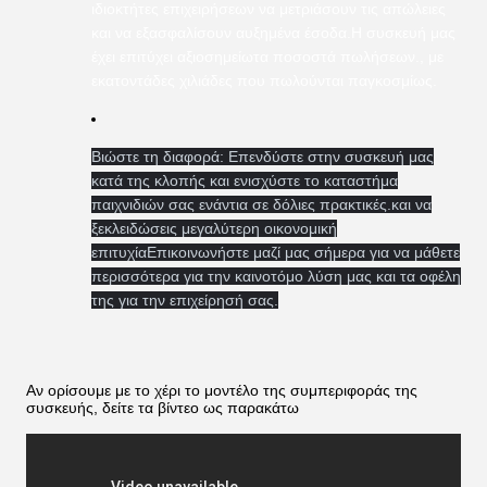
ιδιοκτήτες επιχειρήσεων να μετριάσουν τις απώλειες
και να εξασφαλίσουν αυξημένα έσοδα.Η συσκευή μας
έχει επιτύχει αξιοσημείωτα ποσοστά πωλήσεων., με
εκατοντάδες χιλιάδες που πωλούνται παγκοσμίως.
Βιώστε τη διαφορά: Επενδύστε στην συσκευή μας
κατά της κλοπής και ενισχύστε το καταστήμα
παιχνιδιών σας ενάντια σε δόλιες πρακτικές.και να
ξεκλειδώσεις μεγαλύτερη οικονομική
επιτυχίαΕπικοινωνήστε μαζί μας σήμερα για να μάθετε
περισσότερα για την καινοτόμο λύση μας και τα οφέλη
της για την επιχείρησή σας.
Αν ορίσουμε με το χέρι το μοντέλο της συμπεριφοράς της
συσκευής, δείτε τα βίντεο ως παρακάτω