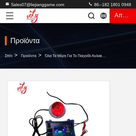
Sales07@liejianggame.com
86--182 1801 0948
Απόσπασμα
Προϊόντα
>
>
>
Σπίτι
Προϊόντα
Όλα Τα Μέρη Για Το Παιχνίδι Αυλακώσεων
Αντικλε