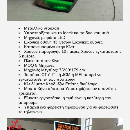
Μεταλλικό ντουλάπι
Υποστηρίζεται και το Ideck και τα δύο κουμπιά
Μηχανές με φώτα LED
Εικονική οθόνη 43 ιντσών Εικονικές οθόνες
Κατασκευασμένο στην Κίνα
Χρόνος παραγωγής 10 ημέρες Χρόνος εγκατάστασης
5 ημέρες
Πλοίο από την Κίνα
MOQ 5 Μηχανές
Μηχανές Μέγεθος: 75*69*179 cm
Το σήμα ICT ή ITL ή JCM ή MEI μπορεί να
εγκατασταθεί εκ των προτέρων
Κλειδί μέσα Κλειδί έξω Επίσης διαθέσιμο
Μουτά Χήνα σύστημα Υποστηρίζεται αν ο πελάτης
χρειάζεται.
Είμαστε εργοστάσιο, η τιμή είναι η καλύτερη που
μπορούμε.
Υπάρχει ένα φορτιστή τηλεφώνου για να φορτώσετε
το τηλέφωνο.