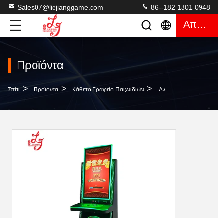
Sales07@liejianggame.com
86--182 1801 0948
Απόσπασμα
Προϊόντα
>
>
>
Σπίτι
Προϊόντα
Κάθετο Γραφείο Παιχνιδιών
Avatar Fortunes 88 Λογισμικό Παιχνιδιών Μεταλλικό Ντουλάπι Πίνακες PCB Κατασκευασμένα Στην Κίνα Παιχνίδια Μεταλλικές Μηχανές Κουλοχέρηδες Προς Πώληση