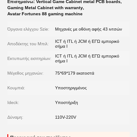
Επισημαίνω:
Vertical Game Cabinet metal PCB boards
,
Gaming Metal Cabinet with warranty
,
Avatar Fortunes 88 gaming machine
Όργανα ελέγχου Szie:
Μηχανές με οθόνη αφής 43 ιντσών
ICT ή ITL ή JCM ή ΕΓΏ εμπορικό
Αποδέκτης του Μπιλ:
σήμα Ι
ICT ή ITL ή JCM ή ΕΓΏ εμπορικό
Εκτυπωτής εισιτηρίων:
σήμα Ι
Μέγεθος μηχανών:
75*69*179 εκατοστά
Κουμπιά:
Υποστηριγμένος
Ideck:
Υποστήριξη
Δύναμη:
110V-220V