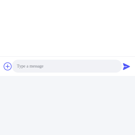
Photo
Video Call
Audio Call