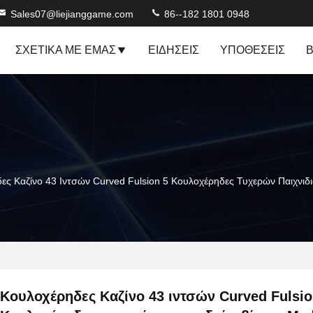
Sales07@liejianggame.com
86--182 1801 0948
ΣΧΕΤΙΚΆ ΜΕ ΕΜΆΣ
ΕΙΔΉΣΕΙΣ
ΥΠΟΘΈΣΕΙΣ
Β
ες Καζίνο 43 Ιντσών Curved Fulsion 5 Κουλοχέρηδες Τυχερών Παιχνι
Κουλοχέρηδες Καζίνο 43 ιντσών Curved Fulsio