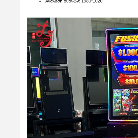
Ανάλυση οθονών: 1980*1020