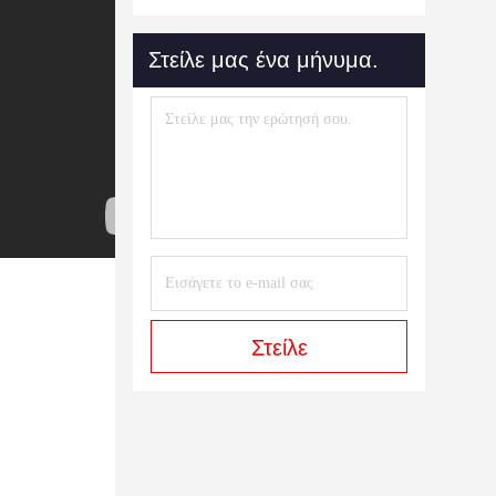
Στείλε μας ένα μήνυμα.
Στείλε