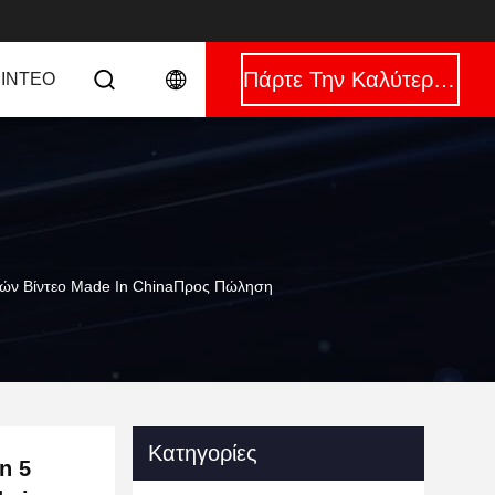
Πάρτε Την Καλύτερη Τιμή
ΊΝΤΕΟ
διών Βίντεο Made In ChinaΠρος Πώληση
Κατηγορίες
n 5