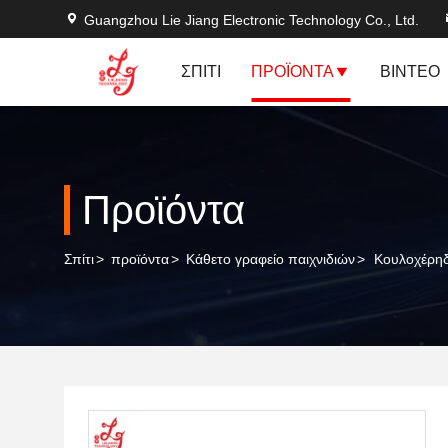
Guangzhou Lie Jiang Electronic Technology Co., Ltd.
ΣΠΊΤΙ
ΠΡΟΪΌΝΤΑ
ΒΊΝΤΕΟ
Προϊόντα
Σπίτι
>
προϊόντα
>
Κάθετο γραφείο παιχνιδιών
>
Κουλοχέρηδ