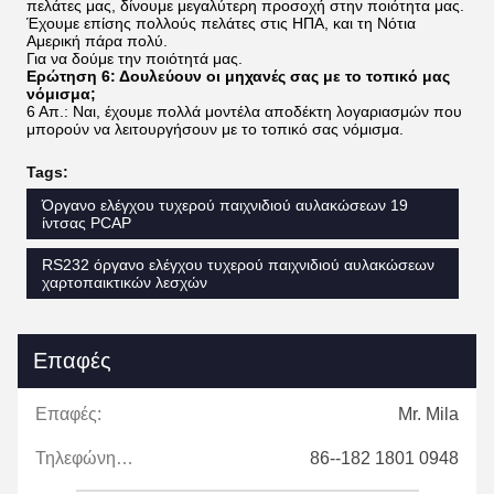
κατασκευάζονται με οθόνες LCD 21,5 ιντσών.
Ερώτηση 3: Πουλάτε μία ή δύο μηχανές αν θέλω δείγμα
για να ελέγξω την ποιότητα;
3Α: Ναι, υποστηρίζουμε την υπηρεσία δειγμάτων, μπορούμε να
σας στείλουμε μία ή δύο μηχανές αν ο πελάτης χρειάζεται.
Ερώτηση 4: Ποιοι είναι οι όροι πληρωμής αν αγοράσω
μηχανή;
4Α: TT 30% προκαταβολή πριν την παραγωγή. 70% υπόλοιπο
που υποτίθεται ότι πρέπει να πληρωθεί πριν την αποστολή.
Ερώτηση 5: Πώς κάνετε τη δουλειά μας μακροπρόθεσμη
συνεργασία;
5Α: Για να διατηρήσουμε μακροπρόθεσμες συνεργασίες με τους
πελάτες μας, δίνουμε μεγαλύτερη προσοχή στην ποιότητα μας.
Έχουμε επίσης πολλούς πελάτες στις ΗΠΑ, και τη Νότια
Αμερική πάρα πολύ.
Για να δούμε την ποιότητά μας.
Ερώτηση 6: Δουλεύουν οι μηχανές σας με το τοπικό μας
νόμισμα;
6 Απ.: Ναι, έχουμε πολλά μοντέλα αποδέκτη λογαριασμών που
μπορούν να λειτουργήσουν με το τοπικό σας νόμισμα.
Tags:
Όργανο ελέγχου τυχερού παιχνιδιού αυλακώσεων 19
ίντσας PCAP
RS232 όργανο ελέγχου τυχερού παιχνιδιού αυλακώσεων