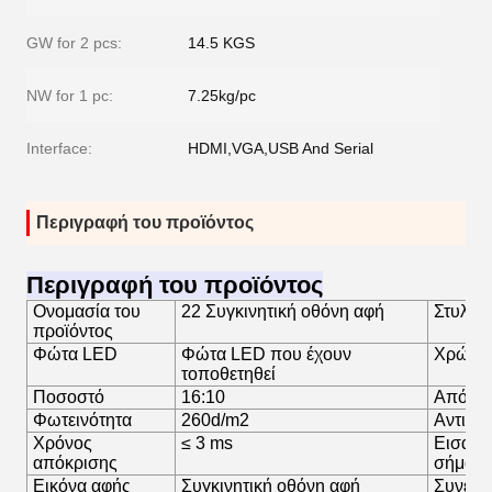
GW for 2 pcs:
14.5 KGS
NW for 1 pc:
7.25kg/pc
Interface:
HDMI,VGA,USB And Serial
Περιγραφή του προϊόντος
Περιγραφή του προϊόντος
Ονομασία του
22 Συγκινητική οθόνη αφή
Στυλ
προϊόντος
Φώτα LED
Φώτα LED που έχουν
Χρώμα
τοποθετηθεί
Ποσοστό
16:10
Απόφα
Φωτεινότητα
260d/m2
Αντιδι
Χρόνος
≤ 3 ms
Εισαγ
απόκρισης
σήματο
Εικόνα αφής
Συγκινητική οθόνη αφή
Συνεργ