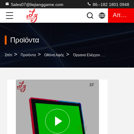
Sales07@liejianggame.com
86--182 1801 0948
Απόσπασμα
Προϊόντα
>
>
>
Σπίτι
Προϊόντα
Οθόνη Αφής
Όργανα Ελέγχου Οθονών Επαφής Αυλακώσεων Τυχερού Παιχνιδιού Λογισμικού 22 Ιντσών ELO Για Το Τυχερό Παιχνίδι Ρουλετών Αυλακώσεων Για Την Πώληση