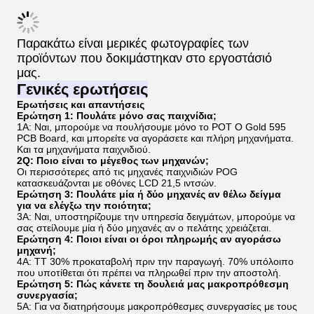
Επίσης ΤΠΕ εκτυπωτής που μπορεί να εκτυπώσει
εισιτήρια από εκτυπωτές πάρα πολύ αν ο πελάτης
χρειάζεται.
Μπορείτε να μας στείλετε μια ερώτηση.
Συσκευή και αποστολή
Όπως μπορείτε να δείτε στην εικόνα παρακάτω, είμαστε
πολύ προσεκτικοί στην συσκευασία των προϊόντων μας.
Η διαφάνεια είναι πολύ μικρή και είναι λιγότερο πιθανό
να καταστραφούν στο δρόμο.
Παρακάτω είναι μερικές φωτογραφίες των
προϊόντων που δοκιμάστηκαν στο εργοστάσιό
μας.
Γενικές ερωτήσεις
Ερωτήσεις και απαντήσεις
Ερώτηση 1: Πουλάτε μόνο σας παιχνίδια;
1Α: Ναι, μπορούμε να πουλήσουμε μόνο το POT O Gold 595
PCB Board, και μπορείτε να αγοράσετε και πλήρη μηχανήματα.
Και τα μηχανήματα παιχνιδιού.
2Q: Ποιο είναι το μέγεθος των μηχανών;
Οι περισσότερες από τις μηχανές παιχνιδιών POG