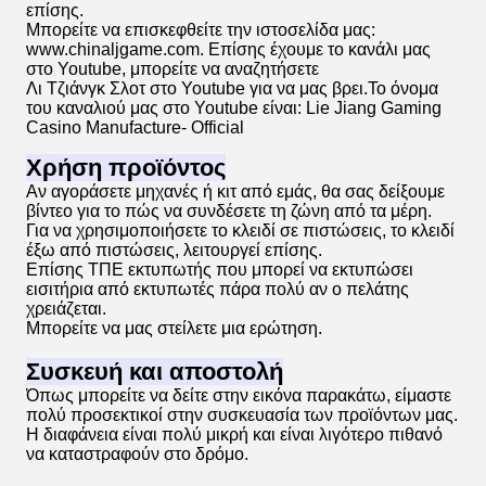
Λεπτομέρειες Εικόνες
Οι οθόνες μας έχουν πολλές διεπαφές όπως VGA-USB-
Serial.
Έχουμε επίσης άλλα μεγέθη οθόνων, όπως 19 ιντσών
υπέρυθρες οθόνες, επίσης 22 ιντσών, 27 ιντσών, 32
ιντσών,
43 ίντσες, φτιάχνουμε ακόμα και 55 ίντσες υπέρυθρη
οθόνη αφής, που λειτουργεί τέλεια στο Fire Link, το
Mega Link.
Στις ΗΠΑ, πολλοί πελάτες θέλουν να παίξουν στο Table
Top Skilled, το οποίο είναι πολύ δημοφιλές στις ΗΠΑ,
επίσης.
Μπορείτε να επισκεφθείτε την ιστοσελίδα μας:
www.chinaljgame.com. Επίσης έχουμε το κανάλι μας
στο Youtube, μπορείτε να αναζητήσετε
Λι Τζιάνγκ Σλοτ στο Youtube για να μας βρει.
Το όνομα
του καναλιού μας στο Youtube είναι: Lie Jiang Gaming
Casino Manufacture- Official
Χρήση προϊόντος
Αν αγοράσετε μηχανές ή κιτ από εμάς, θα σας δείξουμε
βίντεο για το πώς να συνδέσετε τη ζώνη από τα μέρη.
Για να χρησιμοποιήσετε το κλειδί σε πιστώσεις, το κλειδί
έξω από πιστώσεις, λειτουργεί επίσης.