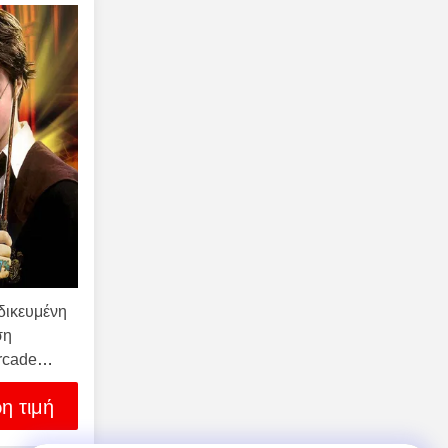
ιδικευμένη
ση
rcade
 μηχανές
η τιμή
νηγών