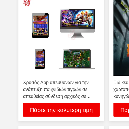
Χρυσός App υπεύθυνων για την
Ειδικε
ανάπτυξη παιχνιδιών τιγρών σε
χαρτοπ
απευθείας σύνδεση αρχικός σε
κυνηγ
απευθείας σύνδεση κινητός
ΔΡΑΚΩΝ
Πάρτε την καλύτερη τιμή
Πάρ
τηλεφωνικό πυροβολισμός Kirin
παιχνι
πυρκαγιάς ωκεάνιο τέρας σε
ψαριών
απευθείας σύνδεση αλιεία Gam