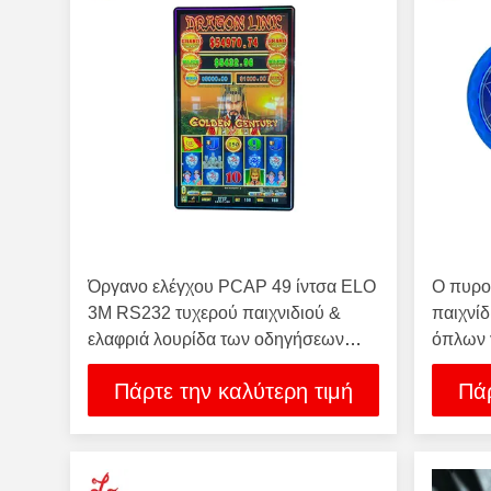
Όργανο ελέγχου PCAP 49 ίντσα ELO
Ο πυρο
3M RS232 τυχερού παιχνιδιού &
παιχνίδ
ελαφριά λουρίδα των οδηγήσεων
όπλων γ
τρόπου ροής του νερού USB HDMI
ειδικευ
Πάρτε την καλύτερη τιμή
Πάρ