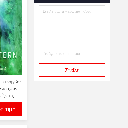
Οθόνης
(30)
Ηλεκτρονικό Παιχνίδι Ρουλετών
(27)
Προϊόντα Ungrouped
(408)
Στείλε
ν κυνηγών
ν λεσχών
ζει τις
ιδιού
η τιμή