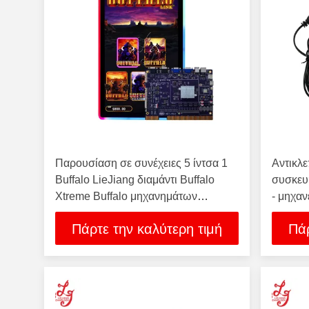
Παρουσίαση σε συνέχειες 5 ίντσα 1
Αντικλε
Buffalo LieJiang διαμάντι Buffalo
συσκευ
Xtreme Buffalo μηχανημάτων
- μηχαν
τυχερών παιχνιδιών με κέρματα
μηχανώ
Πάρτε την καλύτερη τιμή
Πάρ
παιχνιδιών για την πώληση
αντι -