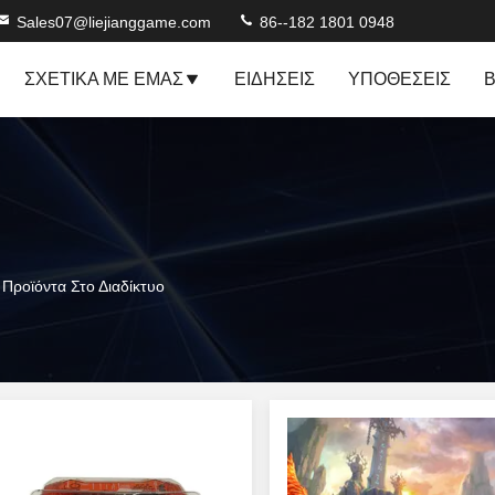
Sales07@liejianggame.com
86--182 1801 0948
ΣΧΕΤΙΚΆ ΜΕ ΕΜΆΣ
ΕΙΔΉΣΕΙΣ
ΥΠΟΘΈΣΕΙΣ
Β
 Προϊόντα Στο Διαδίκτυο