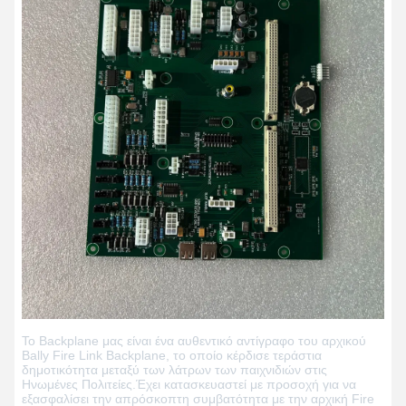
Το Backplane μας είναι ένα αυθεντικό αντίγραφο του αρχικού
Bally Fire Link Backplane, το οποίο κέρδισε τεράστια
δημοτικότητα μεταξύ των λάτρων των παιχνιδιών στις
Ηνωμένες Πολιτείες.Έχει κατασκευαστεί με προσοχή για να
εξασφαλίσει την απρόσκοπτη συμβατότητα με την αρχική Fire