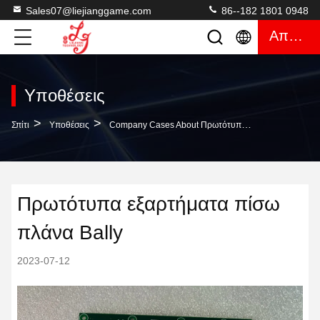
Sales07@liejianggame.com
86--182 1801 0948
Απόσπασμα
Υποθέσεις
>
>
Σπίτι
Υποθέσεις
Company Cases About Πρωτότυπα Εξαρτήματα Πίσω Πλάνα Bally
Πρωτότυπα εξαρτήματα πίσω
πλάνα Bally
2023-07-12