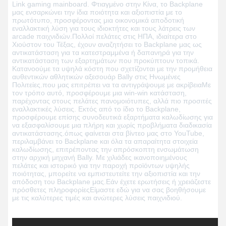
Link gaming mainboard.
Φτιαγμένο στην Κίνα, το Backplane
μας ενσαρκώνει την ίδια ποιότητα και αξιοπιστία με το
πρωτότυπο, προσφέροντας μια οικονομικά αποδοτική
εναλλακτική λύση για τους ιδιοκτήτες και τους λάτρεις των
arcade παιχνιδιών.Πολλοί πελάτες στις ΗΠΑ, ιδιαίτερα στο
Χιούστον του Τέξας, έχουν αναζητήσει το Backplane μας ως
αντικατάσταση για τα κατεστραμμένα ή δαπανηρά για την
αντικατάσταση των εξαρτημάτων που προκύπτουν τοπικά.
Κατανοούμε τα υψηλά κόστη που σχετίζονται με την προμήθεια
αυθεντικών αθλητικών αξεσουάρ Bally στις Ηνωμένες
Πολιτείες.που μας επιτρέπει να τα αντιγράψουμε με ακρίβειαΜε
τον τρόπο αυτό, προσφέρουμε μια win-win κατάσταση,
παρέχοντας στους πελάτες πανομοιότυπες, αλλά πιο προσιτές
εναλλακτικές λύσεις.
Εκτός από το ίδιο το Backplane,
προσφέρουμε επίσης συνοδευτικά εξαρτήματα καλωδίωσης για
να εξασφαλίσουμε μια πλήρη και χωρίς προβλήματα διαδικασία
αντικατάστασης.όπως φαίνεται στα βίντεο μας στο YouTube,
περιλαμβάνει το Backplane και όλα τα απαραίτητα στοιχεία
καλωδίωσης, επιτρέποντας την απρόσκοπτη ενσωμάτωση
στην αρχική μηχανή Bally.
Με χιλιάδες ικανοποιημένους
πελάτες και ιστορικό για την παροχή προϊόντων υψηλής
ποιότητας, μπορείτε να εμπιστευτείτε την αξιοπιστία και την
απόδοση του Backplane μας.Εάν έχετε ερωτήσεις ή χρειάζεστε
πρόσθετες πληροφορίεςΕίμαστε εδώ για να σας βοηθήσουμε
με τις καλύτερες τιμές και ανώτερες λύσεις παιχνιδιού.